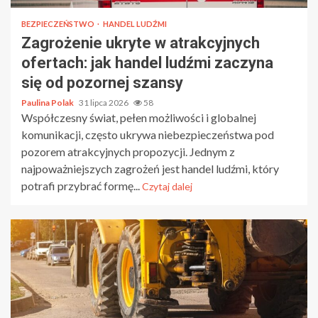
BEZPIECZEŃSTWO
HANDEL LUDŹMI
Zagrożenie ukryte w atrakcyjnych
ofertach: jak handel ludźmi zaczyna
się od pozornej szansy
Paulina Polak
31 lipca 2026
58
Współczesny świat, pełen możliwości i globalnej
komunikacji, często ukrywa niebezpieczeństwa pod
pozorem atrakcyjnych propozycji. Jednym z
najpoważniejszych zagrożeń jest handel ludźmi, który
potrafi przybrać formę...
Czytaj dalej