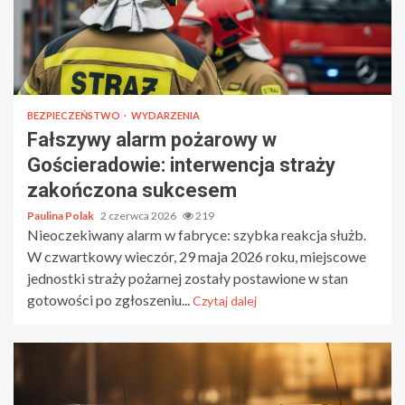
BEZPIECZEŃSTWO
WYDARZENIA
Fałszywy alarm pożarowy w
Gościeradowie: interwencja straży
zakończona sukcesem
Paulina Polak
2 czerwca 2026
219
Nieoczekiwany alarm w fabryce: szybka reakcja służb.
W czwartkowy wieczór, 29 maja 2026 roku, miejscowe
jednostki straży pożarnej zostały postawione w stan
gotowości po zgłoszeniu...
Czytaj dalej