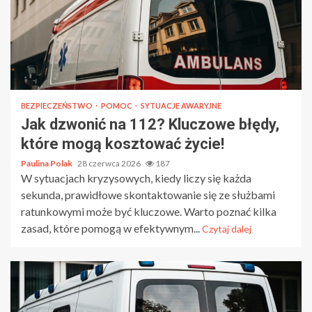
BEZPIECZEŃSTWO
POMOC
SYTUACJE AWARYJNE
Jak dzwonić na 112? Kluczowe błędy,
które mogą kosztować życie!
Paulina Polak
28 czerwca 2026
187
W sytuacjach kryzysowych, kiedy liczy się każda
sekunda, prawidłowe skontaktowanie się ze służbami
ratunkowymi może być kluczowe. Warto poznać kilka
zasad, które pomogą w efektywnym...
Czytaj dalej