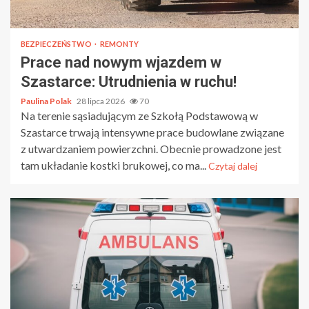
BEZPIECZEŃSTWO
REMONTY
Prace nad nowym wjazdem w
Szastarce: Utrudnienia w ruchu!
Paulina Polak
28 lipca 2026
70
Na terenie sąsiadującym ze Szkołą Podstawową w
Szastarce trwają intensywne prace budowlane związane
z utwardzaniem powierzchni. Obecnie prowadzone jest
tam układanie kostki brukowej, co ma...
Czytaj dalej