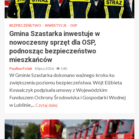
BEZPIECZEŃSTWO
INWESTYCJE
OSP
Gmina Szastarka inwestuje w
nowoczesny sprzęt dla OSP,
podnosząc bezpieczeństwo
mieszkańców
Paulina Polak
4 lipca 2026
140
W Gminie Szastarka dokonano ważnego kroku ku
zwiększeniu poziomu bezpieczeństwa. Wójt Elżbieta
Kowalczyk podpisała umowy z Wojewódzkim
Funduszem Ochrony Środowiska i Gospodarki Wodnej
w Lublinie,...
Czytaj dalej