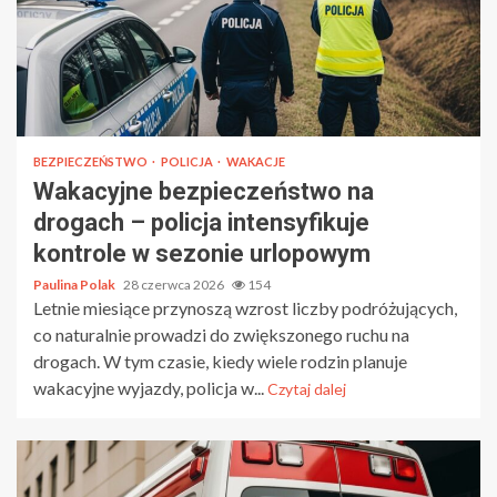
BEZPIECZEŃSTWO
POLICJA
WAKACJE
Wakacyjne bezpieczeństwo na
drogach – policja intensyfikuje
kontrole w sezonie urlopowym
Paulina Polak
28 czerwca 2026
154
Letnie miesiące przynoszą wzrost liczby podróżujących,
co naturalnie prowadzi do zwiększonego ruchu na
drogach. W tym czasie, kiedy wiele rodzin planuje
wakacyjne wyjazdy, policja w...
Czytaj dalej