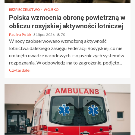
BEZPIECZEŃSTWO
WOJSKO
Polska wzmocnia obronę powietrzną w
obliczu rosyjskiej aktywności lotniczej
Paulina Polak
31 lipca 2026
70
W nocy zaobserwowano wzmożoną aktywność
lotnictwa dalekiego zasięgu Federacji Rosyjskiej, co nie
umknęło uwadze narodowych i sojuszniczych systemów
rozpoznania. W odpowiedzi na to zagrożenie, podjęto...
Czytaj dalej