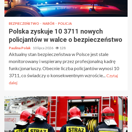
BEZPIECZEŃSTWO
NABÓR
POLICJA
Polska zyskuje 10 3711 nowych
policjantów w walce o bezpieczeństwo
Paulina Polak
10 lipca 2026
128
Aktualny stan bezpieczeństwa w Polsce jest stale
monitorowany i wspierany przez profesjonalną kadrę
funkcjonariuszy. Obecnie liczba policjantów wynosi 10
3711, co świadczy o konsekwentnym wzroście...
Czytaj
dalej