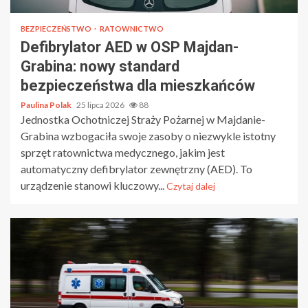
BEZPIECZEŃSTWO
RATOWNICTWO
Defibrylator AED w OSP Majdan-
Grabina: nowy standard
bezpieczeństwa dla mieszkańców
Paulina Polak
25 lipca 2026
88
Jednostka Ochotniczej Straży Pożarnej w Majdanie-
Grabina wzbogaciła swoje zasoby o niezwykle istotny
sprzęt ratownictwa medycznego, jakim jest
automatyczny defibrylator zewnętrzny (AED). To
urządzenie stanowi kluczowy...
Czytaj dalej