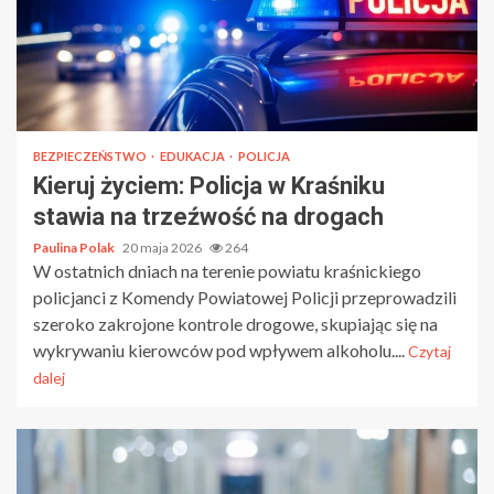
BEZPIECZEŃSTWO
EDUKACJA
POLICJA
Kieruj życiem: Policja w Kraśniku
stawia na trzeźwość na drogach
Paulina Polak
20 maja 2026
264
W ostatnich dniach na terenie powiatu kraśnickiego
policjanci z Komendy Powiatowej Policji przeprowadzili
szeroko zakrojone kontrole drogowe, skupiając się na
wykrywaniu kierowców pod wpływem alkoholu....
Czytaj
dalej