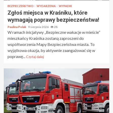
BEZPIECZEŃSTWO
WYDARZENIA
WYPADKI
Zgłoś miejsca w Kraśniku, które
wymagają poprawy bezpieczeństwa!
Paulina Polak
9 sierpnia 2026
28
W ramach inicjatywy „Bezpieczne wakacje w mieście”
mieszkańcy Kraśnika zostaną zaproszeni do
współtworzenia Mapy Bezpieczeństwa miasta. To
wyjątkowa okazja, by aktywnie zaangażować się w
poprawę...
Czytaj dalej