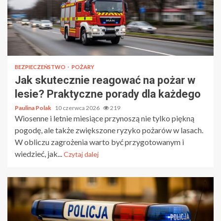
BEZPIECZEŃSTWO
POŻARY
Jak skutecznie reagować na pożar w
lesie? Praktyczne porady dla każdego
Paulina Polak
10 czerwca 2026
219
Wiosenne i letnie miesiące przynoszą nie tylko piękną
pogodę, ale także zwiększone ryzyko pożarów w lasach.
W obliczu zagrożenia warto być przygotowanym i
wiedzieć, jak...
Czytaj dalej