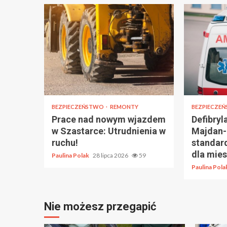
BEZPIECZEŃSTWO
REMONTY
BEZPIECZE
Prace nad nowym wjazdem
Defibry
w Szastarce: Utrudnienia w
Majdan-
ruchu!
standar
dla mie
Paulina Polak
28 lipca 2026
59
Paulina Pol
Nie możesz przegapić