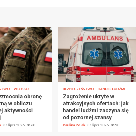
ŃSTWO
WOJSKO
BEZPIECZEŃSTWO
HANDEL LUDŹMI
wzmocnia obronę
Zagrożenie ukryte w
zną w obliczu
atrakcyjnych ofertach: jak
ej aktywności
handel ludźmi zaczyna się
j
od pozornej szansy
ak
31 lipca 2026
60
Paulina Polak
31 lipca 2026
50