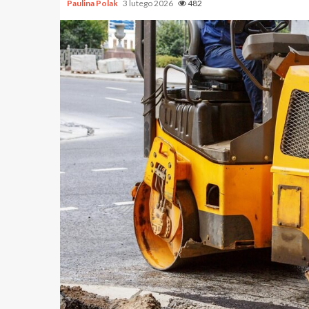
Paulina Polak
3 lutego 2026
482