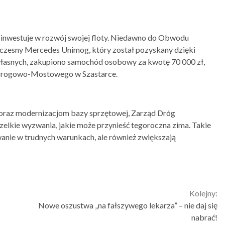
 inwestuje w rozwój swojej floty. Niedawno do Obwodu
esny Mercedes Unimog, który został pozyskany dzięki
asnych, zakupiono samochód osobowy za kwotę 70 000 zł,
Drogowo-Mostowego w Szastarce.
oraz modernizacjom bazy sprzętowej, Zarząd Dróg
elkie wyzwania, jakie może przynieść tegoroczna zima. Takie
wanie w trudnych warunkach, ale również zwiększają
Kolejny:
Nowe oszustwa „na fałszywego lekarza” – nie daj się
nabrać!