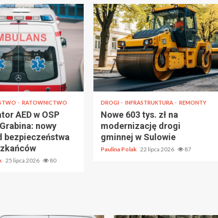
ŃSTWO
RATOWNICTWO
DROGI
INFRASTRUKTURA
REMONTY
lator AED w OSP
Nowe 603 tys. zł na
Grabina: nowy
modernizację drogi
d bezpieczeństwa
gminnej w Sulowie
szkańców
Paulina Polak
22 lipca 2026
87
ak
25 lipca 2026
80