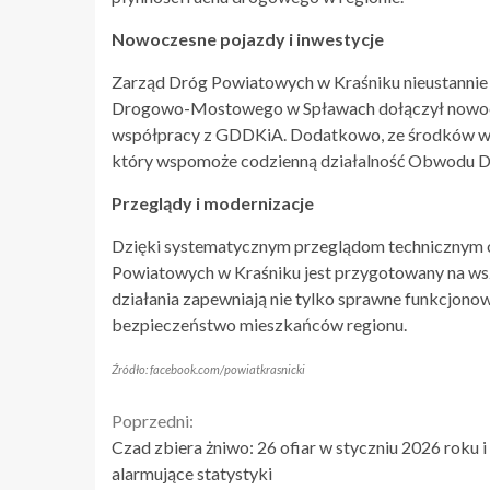
Nowoczesne pojazdy i inwestycje
Zarząd Dróg Powiatowych w Kraśniku nieustannie
Drogowo-Mostowego w Spławach dołączył nowocz
współpracy z GDDKiA. Dodatkowo, ze środków wł
który wspomoże codzienną działalność Obwodu 
Przeglądy i modernizacje
Dzięki systematycznym przeglądom technicznym 
Powiatowych w Kraśniku jest przygotowany na wsz
działania zapewniają nie tylko sprawne funkcjono
bezpieczeństwo mieszkańców regionu.
Źródło: facebook.com/powiatkrasnicki
Continue
Poprzedni:
Czad zbiera żniwo: 26 ofiar w styczniu 2026 roku i
Reading
alarmujące statystyki