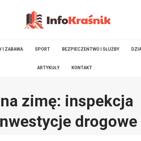
Y I ZABAWA
SPORT
BEZPIECZEŃTWO I SŁUŻBY
DZI
ARTYKUŁY
KONTAKT
na zimę: inspekcja
 inwestycje drogowe