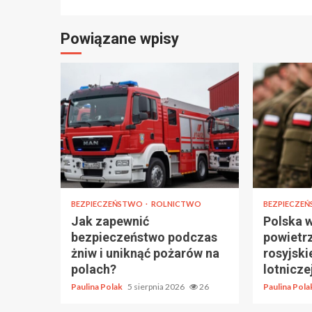
Powiązane wpisy
BEZPIECZEŃSTWO
ROLNICTWO
BEZPIECZE
Jak zapewnić
Polska 
bezpieczeństwo podczas
powietr
żniw i uniknąć pożarów na
rosyjski
polach?
lotnicze
Paulina Polak
5 sierpnia 2026
26
Paulina Pol