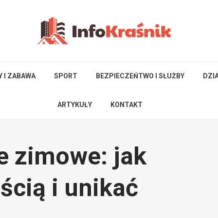
Y I ZABAWA
SPORT
BEZPIECZEŃTWO I SŁUŻBY
DZI
ARTYKUŁY
KONTAKT
e zimowe: jak
ścią i unikać