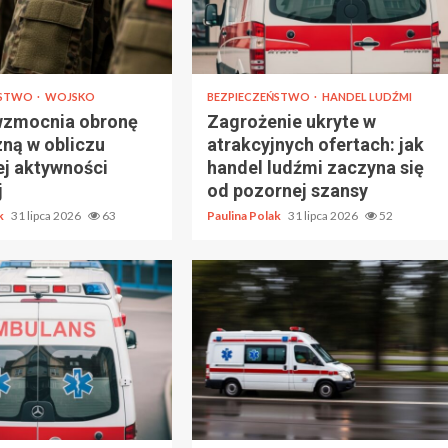
ŃSTWO
WOJSKO
BEZPIECZEŃSTWO
HANDEL LUDŹMI
wzmocnia obronę
Zagrożenie ukryte w
zną w obliczu
atrakcyjnych ofertach: jak
ej aktywności
handel ludźmi zaczyna się
j
od pozornej szansy
ak
31 lipca 2026
63
Paulina Polak
31 lipca 2026
52