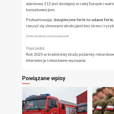
alarmowy 112 jest dostępny w całej Europie i wa
konsekwencjom.
Podsumowując,
bezpieczne ferie to udane ferie
cieszyć się zimowymi atrakcjami bez stresu i ryzy
Źródło: facebook.com/policjakrasnik
Continue
Poprzedni:
Rok 2025 w kraśnickiej straży pożarnej: rekordow
Reading
interwencje i nieustanne wyzwania
Powiązane wpisy