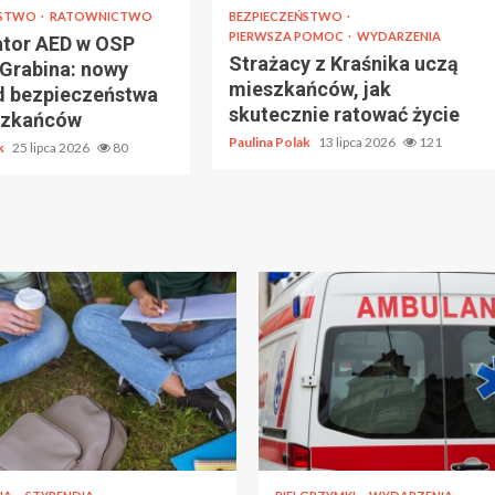
ŃSTWO
RATOWNICTWO
BEZPIECZEŃSTWO
PIERWSZA POMOC
WYDARZENIA
lator AED w OSP
Strażacy z Kraśnika uczą
Grabina: nowy
mieszkańców, jak
d bezpieczeństwa
skutecznie ratować życie
szkańców
Paulina Polak
13 lipca 2026
121
ak
25 lipca 2026
80