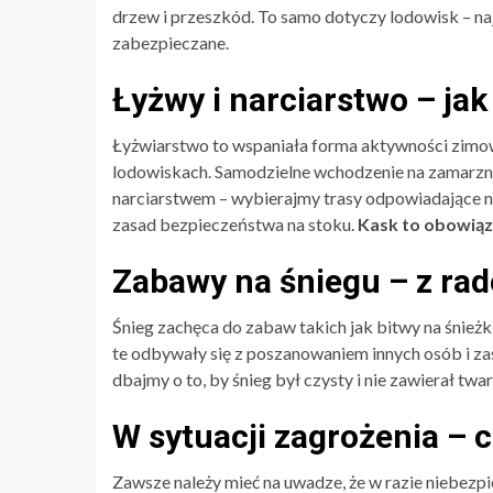
drzew i przeszkód. To samo dotyczy lodowisk – najl
zabezpieczane.
Łyżwy i narciarstwo – jak
Łyżwiarstwo to wspaniała forma aktywności zimow
lodowiskach. Samodzielne wchodzenie na zamarznię
narciarstwem – wybierajmy trasy odpowiadające 
zasad bezpieczeństwa na stoku.
Kask to obowią
Zabawy na śniegu – z rado
Śnieg zachęca do zabaw takich jak bitwy na śnież
te odbywały się z poszanowaniem innych osób i za
dbajmy o to, by śnieg był czysty i nie zawierał tw
W sytuacji zagrożenia – c
Zawsze należy mieć na uwadze, że w razie nieb