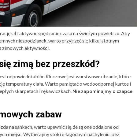
rację sił i aktywne spędzanie czasu na świeżym powietrzu. Aby
jemnych niespodzianek, warto przyjrzeć się kilku istotnym
 zimowych aktywności.
 się zimą bez przeszkód?
st odpowiedni ubiór. Kluczowe jest warstwowe ubranie, które
ację temperatury ciała. Warto pamiętać o wodoodpornej kurtce i
ciepłych skarpetach i rękawiczkach.
Nie zapominajmy o czapce
zimowych zabaw
zda na sankach, warto upewnić się, że są one oddalone od
nych miejsc. Wybierajmy stoki o łagodnym nachyleniu, bez