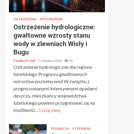
OSTRZEŻENIA
WYDARZENIA
Ostrzeżenie hydrologiczne:
gwałtowne wzrosty stanu
wody w zlewniach Wisły i
Bugu
Paulina Polak
7 sierpnia 2026
26
Ostrzeżenie hydrologiczne dla regionu
lubelskiego Prognoza gwałtownych
wzrostów poziomu wód W związku z
prognozowanymi intensywnymi opadami
deszczu, mieszkańcy województwa
lubelskiego powinni przygotować się na
możliwość...
Czytaj dalej
EDUKACJA
STYPENDIA