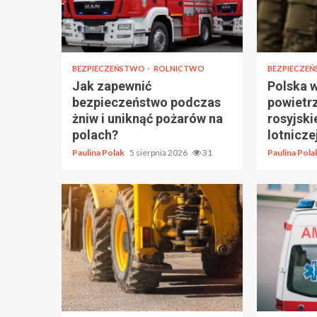
BEZPIECZEŃSTWO
ROLNICTWO
BEZPIECZE
Jak zapewnić
Polska 
bezpieczeństwo podczas
powietr
żniw i uniknąć pożarów na
rosyjski
polach?
lotnicze
Paulina Polak
5 sierpnia 2026
31
Paulina Pol