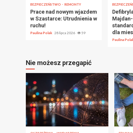
BEZPIECZEŃSTWO
REMONTY
BEZPIECZE
Prace nad nowym wjazdem
Defibry
w Szastarce: Utrudnienia w
Majdan-
ruchu!
standar
dla mie
Paulina Polak
28 lipca 2026
59
Paulina Pol
Nie możesz przegapić