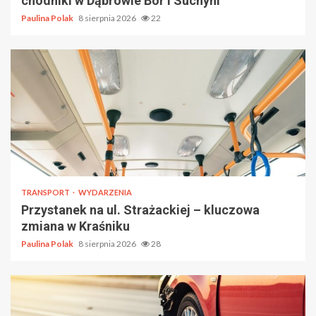
chodniki w Dąbrowie Bór i Suchyni
Paulina Polak
8 sierpnia 2026
22
TRANSPORT
WYDARZENIA
Przystanek na ul. Strażackiej – kluczowa
zmiana w Kraśniku
Paulina Polak
8 sierpnia 2026
28