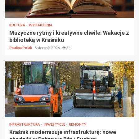
KULTURA
WYDARZENIA
Muzyczne rytmy i kreatywne chwile: Wakacje z
biblioteką w Kraśniku
Paulina Polak
8 sierpnia 2026
31
INFRASTRUKTURA
INWESTYCJE
REMONTY
Kraśnik modernizuje infrastrukturę: nowe