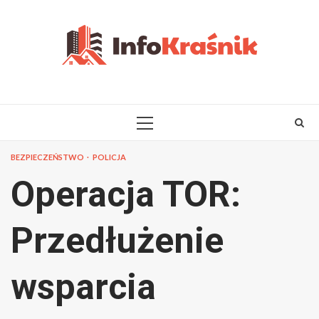
Skip
to
content
PRIMARY
MENU
BEZPIECZEŃSTWO
POLICJA
Operacja TOR:
Przedłużenie
wsparcia