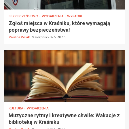
BEZPIECZEŃSTWO
WYDARZENIA
WYPADKI
Zgłoś miejsca w Kraśniku, które wymagają
poprawy bezpieczeństwa!
Paulina Polak
9 sierpnia 2026
15
KULTURA
WYDARZENIA
Muzyczne rytmy i kreatywne chwile: Wakacje z
biblioteką w Kraśniku