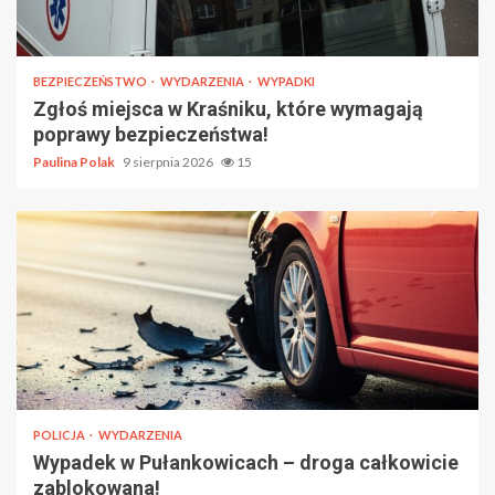
BEZPIECZEŃSTWO
WYDARZENIA
WYPADKI
Zgłoś miejsca w Kraśniku, które wymagają
poprawy bezpieczeństwa!
Paulina Polak
9 sierpnia 2026
15
POLICJA
WYDARZENIA
Wypadek w Pułankowicach – droga całkowicie
zablokowana!