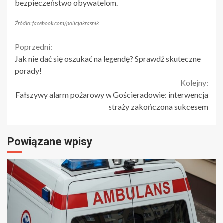
bezpieczeństwo obywatelom.
Źródło: facebook.com/policjakrasnik
Continue
Poprzedni:
Jak nie dać się oszukać na legendę? Sprawdź skuteczne
Reading
porady!
Kolejny:
Fałszywy alarm pożarowy w Gościeradowie: interwencja
straży zakończona sukcesem
Powiązane wpisy