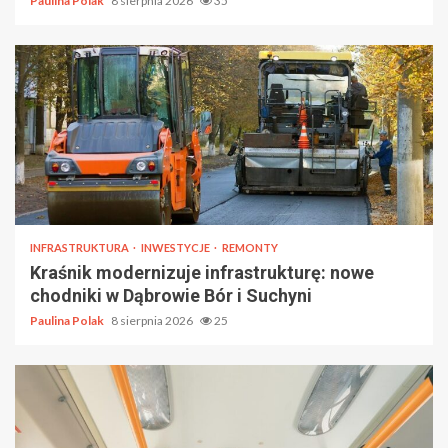
Paulina Polak
8 sierpnia 2026
35
INFRASTRUKTURA
INWESTYCJE
REMONTY
Kraśnik modernizuje infrastrukturę: nowe
chodniki w Dąbrowie Bór i Suchyni
Paulina Polak
8 sierpnia 2026
25