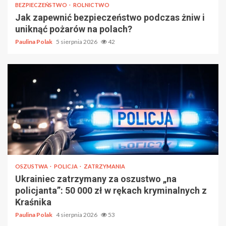
BEZPIECZEŃSTWO
ROLNICTWO
Jak zapewnić bezpieczeństwo podczas żniw i
uniknąć pożarów na polach?
Paulina Polak
5 sierpnia 2026
42
OSZUSTWA
POLICJA
ZATRZYMANIA
Ukrainiec zatrzymany za oszustwo „na
policjanta”: 50 000 zł w rękach kryminalnych z
Kraśnika
Paulina Polak
4 sierpnia 2026
53