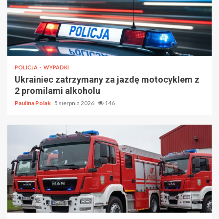
POLICJA
WYPADKI
Ukrainiec zatrzymany za jazdę motocyklem z
2 promilami alkoholu
Paulina Polak
5 sierpnia 2026
146