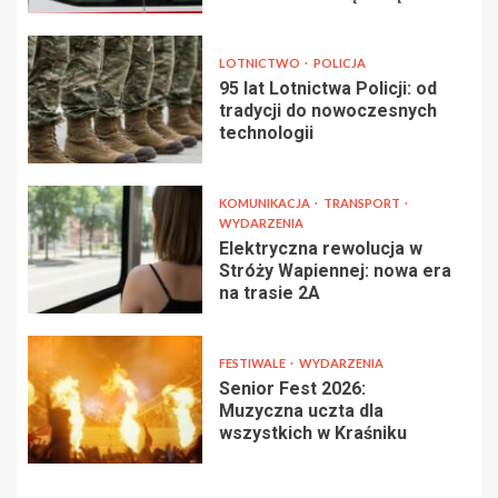
LOTNICTWO
POLICJA
95 lat Lotnictwa Policji: od
tradycji do nowoczesnych
technologii
KOMUNIKACJA
TRANSPORT
WYDARZENIA
Elektryczna rewolucja w
Stróży Wapiennej: nowa era
na trasie 2A
FESTIWALE
WYDARZENIA
Senior Fest 2026:
Muzyczna uczta dla
wszystkich w Kraśniku