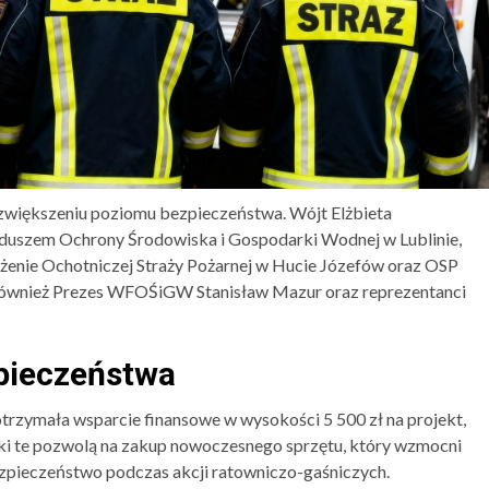
większeniu poziomu bezpieczeństwa. Wójt Elżbieta
uszem Ochrony Środowiska i Gospodarki Wodnej w Lublinie,
enie Ochotniczej Straży Pożarnej w Hucie Józefów oraz OSP
 również Prezes WFOŚiGW Stanisław Mazur oraz reprezentanci
pieczeństwa
zymała wsparcie finansowe w wysokości 5 500 zł na projekt,
dki te pozwolą na zakup nowoczesnego sprzętu, który wzmocni
zpieczeństwo podczas akcji ratowniczo-gaśniczych.