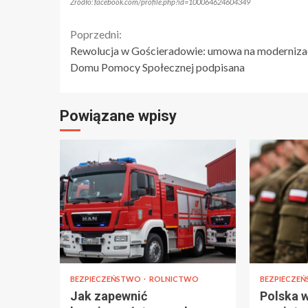
Źródło: facebook.com/profile.php?id=100064624604349
Continue
Poprzedni:
Rewolucja w Gościeradowie: umowa na moderniza
Reading
Domu Pomocy Społecznej podpisana
Powiązane wpisy
BEZPIECZEŃSTWO
ROLNICTWO
BEZPIECZE
Jak zapewnić
Polska 