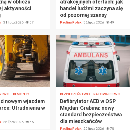
zną w obliczu
atrakcyjnych ofertach: jak
ej aktywności
handel ludźmi zaczyna się
j
od pozornej szansy
ak
31 lipca 2026
57
Paulina Polak
31 lipca 2026
49
ŃSTWO
REMONTY
BEZPIECZEŃSTWO
RATOWNICTWO
ad nowym wjazdem
Defibrylator AED w OSP
rce: Utrudnienia w
Majdan-Grabina: nowy
standard bezpieczeństwa
dla mieszkańców
ak
28 lipca 2026
56
Paulina Polak
25 lipca 2026
78