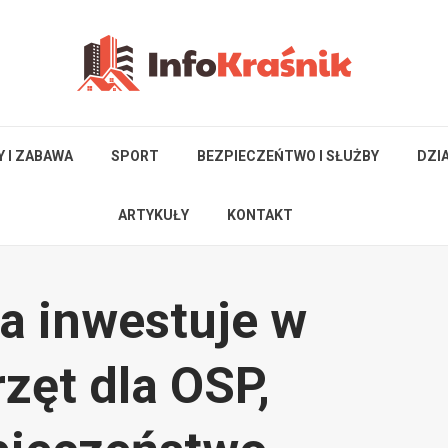
Y I ZABAWA
SPORT
BEZPIECZEŃTWO I SŁUŻBY
DZI
ARTYKUŁY
KONTAKT
a inwestuje w
zęt dla OSP,