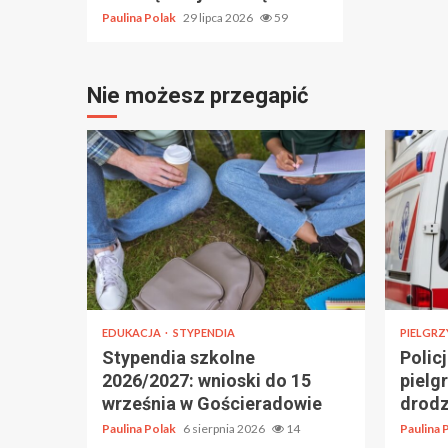
Paulina Polak
29 lipca 2026
59
Nie możesz przegapić
EDUKACJA
STYPENDIA
PIELGRZ
Stypendia szkolne
Polic
2026/2027: wnioski do 15
pielg
września w Gościeradowie
drodz
Paulina Polak
6 sierpnia 2026
14
Paulina 