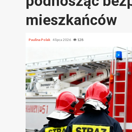
podnosząc bez
mieszkańców
Paulina Polak
4 lipca 2026
128