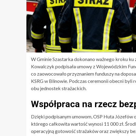
W Gminie Szastarka dokonano ważnego kroku ku z
Kowalczyk podpisała umowy z Wojewódzkim Fund
co zaowocowało przyznaniem funduszy na doposaż
KSRG w Blinowie. Podczas ceremonii obecni byli
obu jednostek strażackich.
Współpraca na rzecz bez
Dzięki podpisanym umowom, OSP Huta Józefów otr
którego całkowita wartość wynosi 11 000 zł. Śro
operacyjną gotowość strażaków oraz zwiększy be