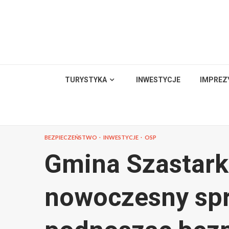
Skip
to
content
TURYSTYKA
INWESTYCJE
IMPREZ
BEZPIECZEŃSTWO
INWESTYCJE
OSP
Gmina Szastark
nowoczesny spr