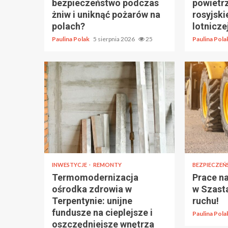
bezpieczeństwo podczas
powietr
żniw i uniknąć pożarów na
rosyjski
polach?
lotnicze
Paulina Polak
5 sierpnia 2026
25
Paulina Pol
INWESTYCJE
REMONTY
BEZPIECZE
Termomodernizacja
Prace n
ośrodka zdrowia w
w Szasta
Terpentynie: unijne
ruchu!
fundusze na cieplejsze i
Paulina Pol
oszczędniejsze wnętrza