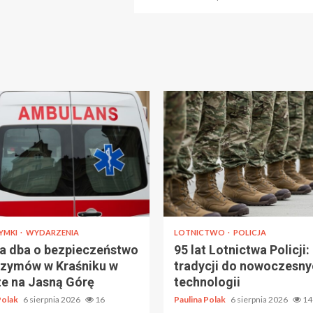
YMKI
WYDARZENIA
LOTNICTWO
POLICJA
ja dba o bezpieczeństwo
95 lat Lotnictwa Policji:
rzymów w Kraśniku w
tradycji do nowoczesny
e na Jasną Górę
technologii
Polak
6 sierpnia 2026
16
Paulina Polak
6 sierpnia 2026
14