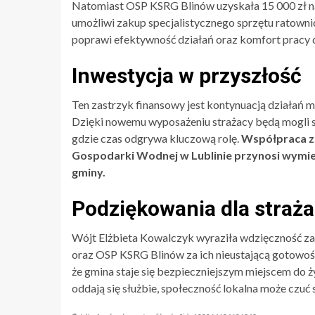
Natomiast OSP KSRG Blinów uzyskała 15 000 zł na r
umożliwi zakup specjalistycznego sprzętu ratown
poprawi efektywność działań oraz komfort pracy 
Inwestycja w przyszłość
Ten zastrzyk finansowy jest kontynuacją działań 
Dzięki nowemu wyposażeniu strażacy będą mogli sz
gdzie czas odgrywa kluczową rolę.
Współpraca z
Gospodarki Wodnej w Lublinie przynosi wymier
gminy.
Podziękowania dla straż
Wójt Elżbieta Kowalczyk wyraziła wdzięczność za
oraz OSP KSRG Blinów za ich nieustającą gotowość 
że gmina staje się bezpieczniejszym miejscem do ży
oddają się służbie, społeczność lokalna może czuć s