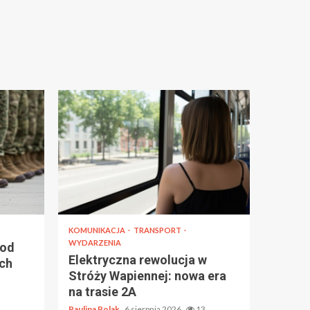
KOMUNIKACJA
TRANSPORT
WYDARZENIA
 od
Elektryczna rewolucja w
ch
Stróży Wapiennej: nowa era
na trasie 2A
Paulina Polak
6 sierpnia 2026
13