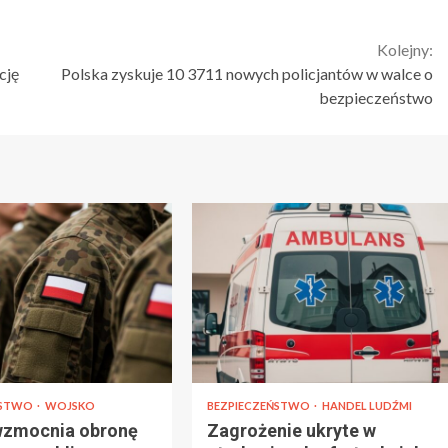
Kolejny:
cję
Polska zyskuje 10 3711 nowych policjantów w walce o
bezpieczeństwo
ŃSTWO
WOJSKO
BEZPIECZEŃSTWO
HANDEL LUDŹMI
wzmocnia obronę
Zagrożenie ukryte w