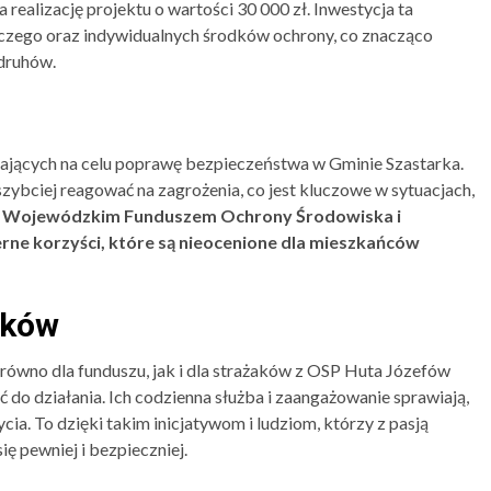
ealizację projektu o wartości 30 000 zł. Inwestycja ta
iczego oraz indywidualnych środków ochrony, co znacząco
druhów.
mających na celu poprawę bezpieczeństwa w Gminie Szastarka.
ybciej reagować na zagrożenia, co jest kluczowe w sytuacjach,
 Wojewódzkim Funduszem Ochrony Środowiska i
ne korzyści, które są nieocenione dla mieszkańców
aków
równo dla funduszu, jak i dla strażaków z OSP Huta Józefów
do działania. Ich codzienna służba i zaangażowanie sprawiają,
cia. To dzięki takim inicjatywom i ludziom, którzy z pasją
ię pewniej i bezpieczniej.