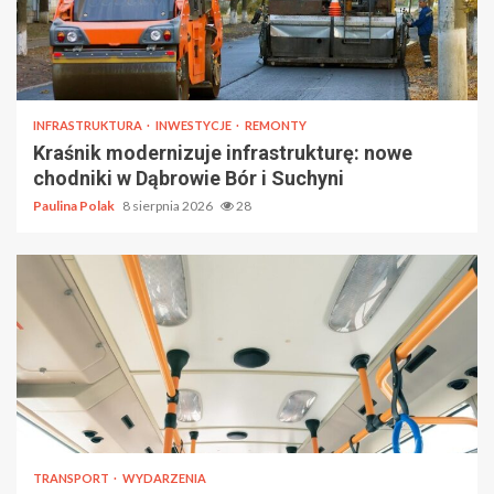
INFRASTRUKTURA
INWESTYCJE
REMONTY
Kraśnik modernizuje infrastrukturę: nowe
chodniki w Dąbrowie Bór i Suchyni
Paulina Polak
8 sierpnia 2026
28
TRANSPORT
WYDARZENIA