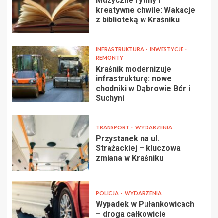
Muzyczne rytmy i
kreatywne chwile: Wakacje
z biblioteką w Kraśniku
INFRASTRUKTURA
INWESTYCJE
REMONTY
Kraśnik modernizuje
infrastrukturę: nowe
chodniki w Dąbrowie Bór i
Suchyni
TRANSPORT
WYDARZENIA
Przystanek na ul.
Strażackiej – kluczowa
zmiana w Kraśniku
POLICJA
WYDARZENIA
Wypadek w Pułankowicach
– droga całkowicie