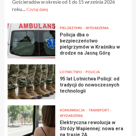
Gościeradów w okresie od 1 do 15 września 2026
roku....
Czytaj dalej
PIELGRZYMKI
WYDARZENIA
Policja dba o
bezpieczeństwo
pielgrzymów w Kraśniku w
drodze na Jasną Górę
LOTNICTWO
POLICJA
95 lat Lotnictwa Policji: od
tradycji do nowoczesnych
technologii
KOMUNIKACJA
TRANSPORT
WYDARZENIA
Elektryczna rewolucja w
Stróży Wapiennej: nowa era
na trasie 2A