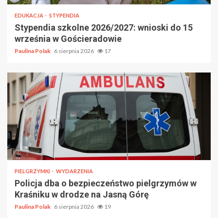
EDUKACJA
STYPENDIA
Stypendia szkolne 2026/2027: wnioski do 15
września w Gościeradowie
Paulina Polak
6 sierpnia 2026
17
PIELGRZYMKI
WYDARZENIA
Policja dba o bezpieczeństwo pielgrzymów w
Kraśniku w drodze na Jasną Górę
Paulina Polak
6 sierpnia 2026
19