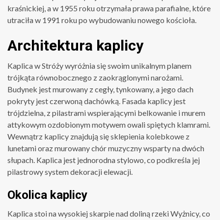
kraśnickiej, a w 1955 roku otrzymała prawa parafialne, które
utraciła w 1991 roku po wybudowaniu nowego kościoła.
Architektura kaplicy
Kaplica w Stróży wyróżnia się swoim unikalnym planem
trójkąta równobocznego z zaokrąglonymi narożami.
Budynek jest murowany z cegły, tynkowany, a jego dach
pokryty jest czerwoną dachówką. Fasada kaplicy jest
trójdzielna, z pilastrami wspierającymi belkowanie i murem
attykowym ozdobionym motywem owali spiętych klamrami.
Wewnątrz kaplicy znajdują się sklepienia kolebkowe z
lunetami oraz murowany chór muzyczny wsparty na dwóch
słupach. Kaplica jest jednorodna stylowo, co podkreśla jej
pilastrowy system dekoracji elewacji.
Okolica kaplicy
Kaplica stoi na wysokiej skarpie nad doliną rzeki Wyżnicy, co