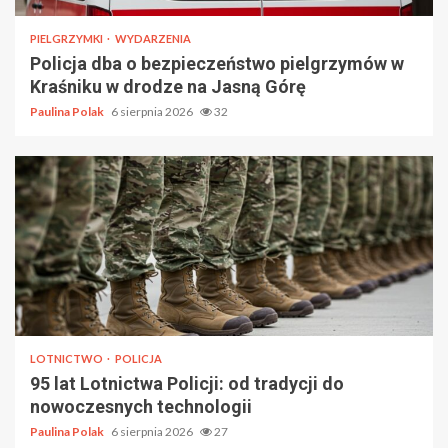
PIELGRZYMKI
WYDARZENIA
Policja dba o bezpieczeństwo pielgrzymów w
Kraśniku w drodze na Jasną Górę
Paulina Polak
6 sierpnia 2026
32
LOTNICTWO
POLICJA
95 lat Lotnictwa Policji: od tradycji do
nowoczesnych technologii
Paulina Polak
6 sierpnia 2026
27