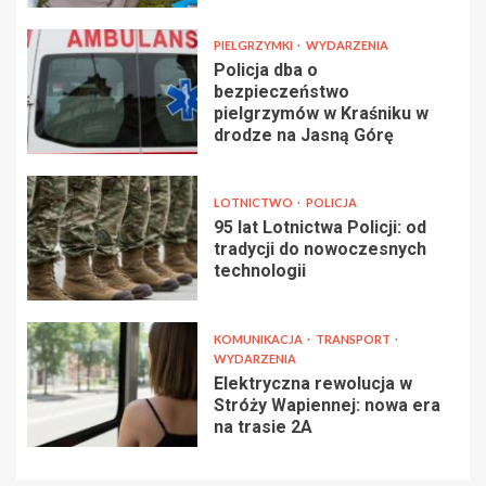
PIELGRZYMKI
WYDARZENIA
Policja dba o
bezpieczeństwo
pielgrzymów w Kraśniku w
drodze na Jasną Górę
LOTNICTWO
POLICJA
95 lat Lotnictwa Policji: od
tradycji do nowoczesnych
technologii
KOMUNIKACJA
TRANSPORT
WYDARZENIA
Elektryczna rewolucja w
Stróży Wapiennej: nowa era
na trasie 2A