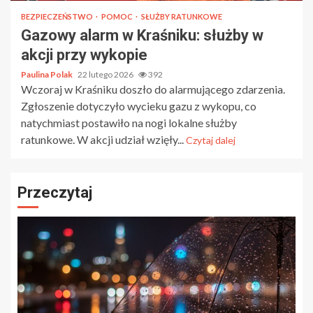
BEZPIECZEŃSTWO
POMOC
SŁUŻBY RATUNKOWE
Gazowy alarm w Kraśniku: służby w
akcji przy wykopie
Paulina Polak
22 lutego 2026
392
Wczoraj w Kraśniku doszło do alarmującego zdarzenia.
Zgłoszenie dotyczyło wycieku gazu z wykopu, co
natychmiast postawiło na nogi lokalne służby
ratunkowe. W akcji udział wzięły...
Czytaj dalej
Przeczytaj