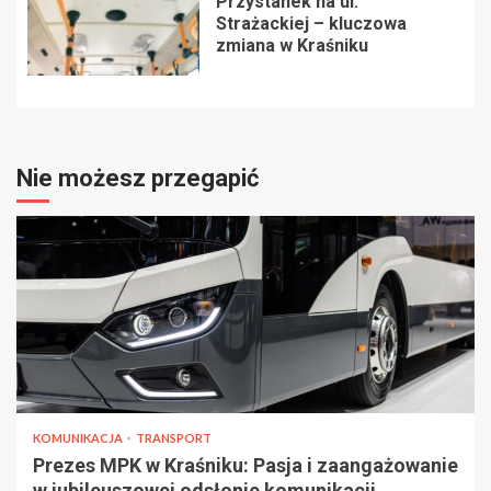
Przystanek na ul.
Strażackiej – kluczowa
zmiana w Kraśniku
Nie możesz przegapić
KOMUNIKACJA
TRANSPORT
Prezes MPK w Kraśniku: Pasja i zaangażowanie
w jubileuszowej odsłonie komunikacji