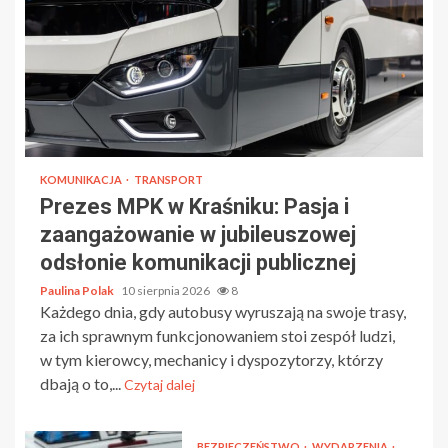
KOMUNIKACJA
TRANSPORT
Prezes MPK w Kraśniku: Pasja i
zaangażowanie w jubileuszowej
odsłonie komunikacji publicznej
Paulina Polak
10 sierpnia 2026
8
Każdego dnia, gdy autobusy wyruszają na swoje trasy,
za ich sprawnym funkcjonowaniem stoi zespół ludzi,
w tym kierowcy, mechanicy i dyspozytorzy, którzy
dbają o to,...
Czytaj dalej
BEZPIECZEŃSTWO
WYDARZENIA