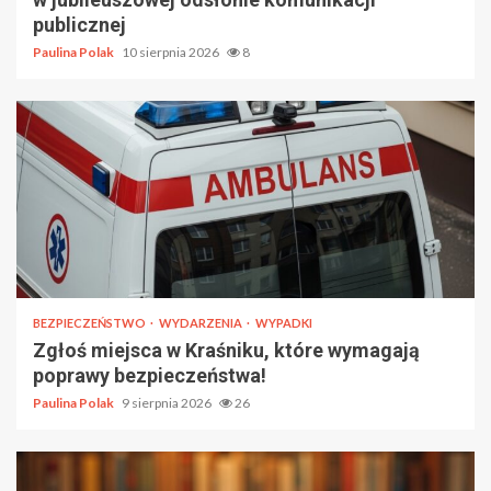
publicznej
Paulina Polak
10 sierpnia 2026
8
BEZPIECZEŃSTWO
WYDARZENIA
WYPADKI
Zgłoś miejsca w Kraśniku, które wymagają
poprawy bezpieczeństwa!
Paulina Polak
9 sierpnia 2026
26