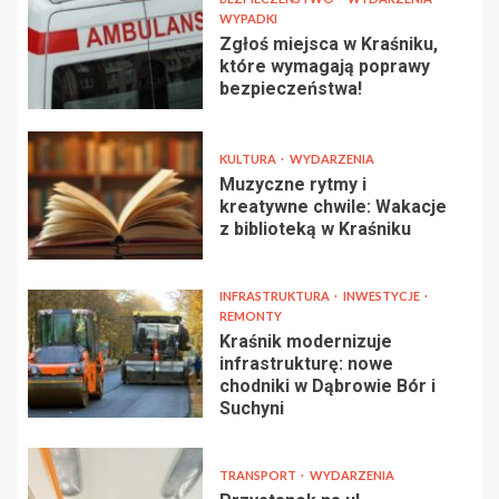
WYPADKI
Zgłoś miejsca w Kraśniku,
które wymagają poprawy
bezpieczeństwa!
KULTURA
WYDARZENIA
Muzyczne rytmy i
kreatywne chwile: Wakacje
z biblioteką w Kraśniku
INFRASTRUKTURA
INWESTYCJE
REMONTY
Kraśnik modernizuje
infrastrukturę: nowe
chodniki w Dąbrowie Bór i
Suchyni
TRANSPORT
WYDARZENIA