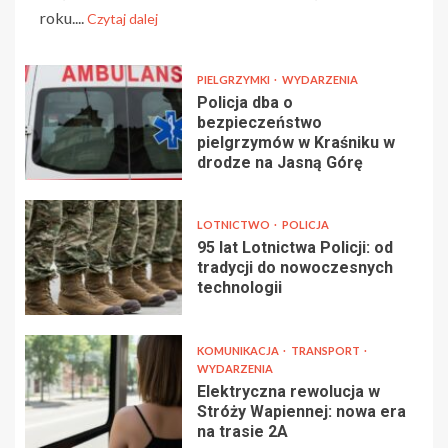
roku....
Czytaj dalej
PIELGRZYMKI
WYDARZENIA
Policja dba o
bezpieczeństwo
pielgrzymów w Kraśniku w
drodze na Jasną Górę
LOTNICTWO
POLICJA
95 lat Lotnictwa Policji: od
tradycji do nowoczesnych
technologii
KOMUNIKACJA
TRANSPORT
WYDARZENIA
Elektryczna rewolucja w
Stróży Wapiennej: nowa era
na trasie 2A