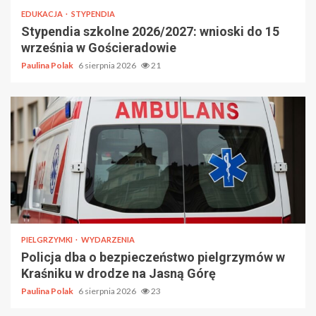
EDUKACJA
STYPENDIA
Stypendia szkolne 2026/2027: wnioski do 15
września w Gościeradowie
Paulina Polak
6 sierpnia 2026
21
PIELGRZYMKI
WYDARZENIA
Policja dba o bezpieczeństwo pielgrzymów w
Kraśniku w drodze na Jasną Górę
Paulina Polak
6 sierpnia 2026
23