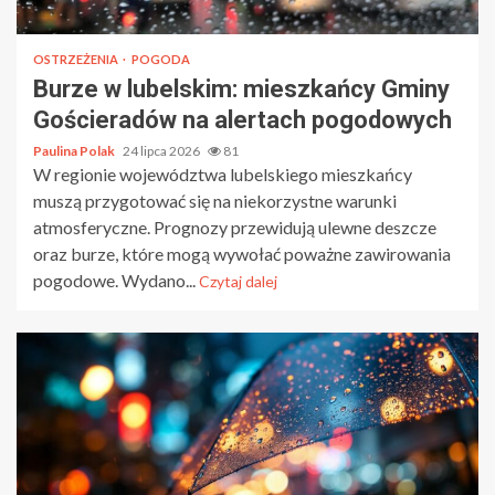
OSTRZEŻENIA
POGODA
Burze w lubelskim: mieszkańcy Gminy
Gościeradów na alertach pogodowych
Paulina Polak
24 lipca 2026
81
W regionie województwa lubelskiego mieszkańcy
muszą przygotować się na niekorzystne warunki
atmosferyczne. Prognozy przewidują ulewne deszcze
oraz burze, które mogą wywołać poważne zawirowania
pogodowe. Wydano...
Czytaj dalej