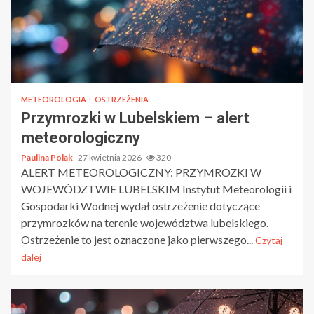
METEOROLOGIA
OSTRZEŻENIA
Przymrozki w Lubelskiem – alert
meteorologiczny
Paulina Polak
27 kwietnia 2026
320
ALERT METEOROLOGICZNY: PRZYMROZKI W
WOJEWÓDZTWIE LUBELSKIM Instytut Meteorologii i
Gospodarki Wodnej wydał ostrzeżenie dotyczące
przymrozków na terenie województwa lubelskiego.
Ostrzeżenie to jest oznaczone jako pierwszego...
Czytaj
dalej