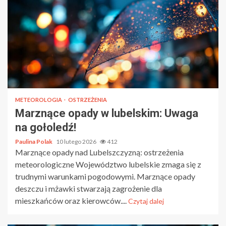
METEOROLOGIA
OSTRZEŻENIA
Marznące opady w lubelskim: Uwaga
na gołoledź!
Paulina Polak
10 lutego 2026
412
Marznące opady nad Lubelszczyzną: ostrzeżenia
meteorologiczne Województwo lubelskie zmaga się z
trudnymi warunkami pogodowymi. Marznące opady
deszczu i mżawki stwarzają zagrożenie dla
mieszkańców oraz kierowców....
Czytaj dalej