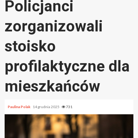
Policjanci
zorganizowali
stoisko
profilaktyczne dla
mieszkańców
Paulina Polak
14 grudnia 2025
731