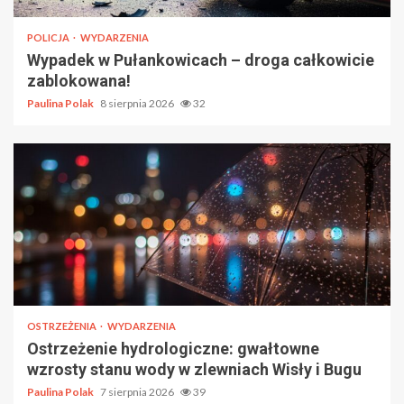
POLICJA
WYDARZENIA
Wypadek w Pułankowicach – droga całkowicie
zablokowana!
Paulina Polak
8 sierpnia 2026
32
OSTRZEŻENIA
WYDARZENIA
Ostrzeżenie hydrologiczne: gwałtowne
wzrosty stanu wody w zlewniach Wisły i Bugu
Paulina Polak
7 sierpnia 2026
39