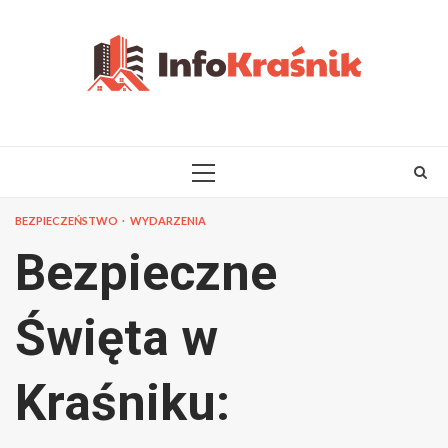
Skip
to
content
PRIMARY
MENU
BEZPIECZEŃSTWO
WYDARZENIA
Bezpieczne
Święta w
Kraśniku: