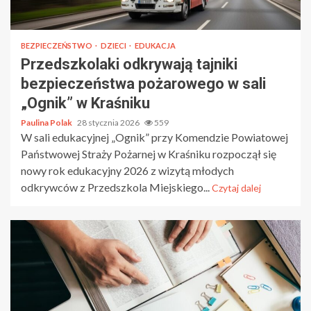
BEZPIECZEŃSTWO
DZIECI
EDUKACJA
Przedszkolaki odkrywają tajniki
bezpieczeństwa pożarowego w sali
„Ognik” w Kraśniku
Paulina Polak
28 stycznia 2026
559
W sali edukacyjnej „Ognik” przy Komendzie Powiatowej
Państwowej Straży Pożarnej w Kraśniku rozpoczął się
nowy rok edukacyjny 2026 z wizytą młodych
odkrywców z Przedszkola Miejskiego...
Czytaj dalej