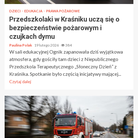
DZIECI
EDUKACJA
PRAWA POŻAROWE
Przedszkolaki w Kraśniku uczą się o
bezpieczeństwie pożarowym i
czujkach dymu
Paulina Polak
19 lutego 2026
384
W sali edukacyjnej Ognik zapanowała dziś wyjątkowa
atmosfera, gdy gościły tam dzieci z Niepublicznego
Przedszkola Terapeutycznego „Słoneczny Dzień” z
Kraśnika. Spotkanie było częścią inicjatywy mającej...
Czytaj dalej