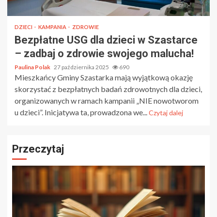
DZIECI
KAMPANIA
ZDROWIE
Bezpłatne USG dla dzieci w Szastarce
– zadbaj o zdrowie swojego malucha!
Paulina Polak
27 października 2025
690
Mieszkańcy Gminy Szastarka mają wyjątkową okazję
skorzystać z bezpłatnych badań zdrowotnych dla dzieci,
organizowanych w ramach kampanii „NIE nowotworom
u dzieci”. Inicjatywa ta, prowadzona we...
Czytaj dalej
Przeczytaj