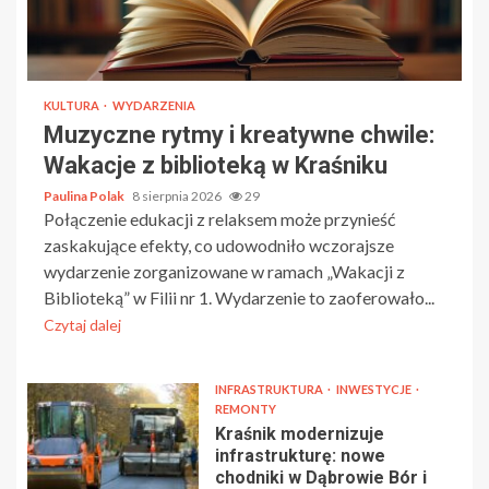
KULTURA
WYDARZENIA
Muzyczne rytmy i kreatywne chwile:
Wakacje z biblioteką w Kraśniku
Paulina Polak
8 sierpnia 2026
29
Połączenie edukacji z relaksem może przynieść
zaskakujące efekty, co udowodniło wczorajsze
wydarzenie zorganizowane w ramach „Wakacji z
Biblioteką” w Filii nr 1. Wydarzenie to zaoferowało...
Czytaj dalej
INFRASTRUKTURA
INWESTYCJE
REMONTY
Kraśnik modernizuje
infrastrukturę: nowe
chodniki w Dąbrowie Bór i