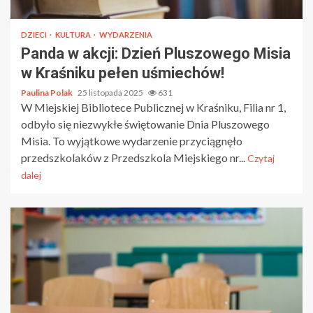
DZIECI
KULTURA
WYDARZENIA
Panda w akcji: Dzień Pluszowego Misia
w Kraśniku pełen uśmiechów!
Paulina Polak
25 listopada 2025
631
W Miejskiej Bibliotece Publicznej w Kraśniku, Filia nr 1,
odbyło się niezwykłe świętowanie Dnia Pluszowego
Misia. To wyjątkowe wydarzenie przyciągnęło
przedszkolaków z Przedszkola Miejskiego nr...
Czytaj
dalej