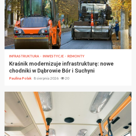
INFRASTRUKTURA
INWESTYCJE
REMONTY
Kraśnik modernizuje infrastrukturę: nowe
chodniki w Dąbrowie Bór i Suchyni
Paulina Polak
8 sierpnia 2026
20