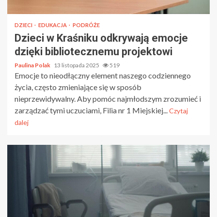
DZIECI
EDUKACJA
PODRÓŻE
Dzieci w Kraśniku odkrywają emocje
dzięki bibliotecznemu projektowi
Paulina Polak
13 listopada 2025
519
Emocje to nieodłączny element naszego codziennego
życia, często zmieniające się w sposób
nieprzewidywalny. Aby pomóc najmłodszym zrozumieć i
zarządzać tymi uczuciami, Filia nr 1 Miejskiej...
Czytaj
dalej