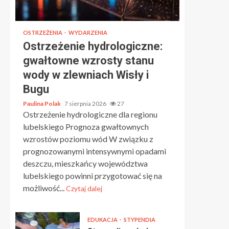
OSTRZEŻENIA
WYDARZENIA
Ostrzeżenie hydrologiczne:
gwałtowne wzrosty stanu
wody w zlewniach Wisły i
Bugu
Paulina Polak
7 sierpnia 2026
27
Ostrzeżenie hydrologiczne dla regionu
lubelskiego Prognoza gwałtownych
wzrostów poziomu wód W związku z
prognozowanymi intensywnymi opadami
deszczu, mieszkańcy województwa
lubelskiego powinni przygotować się na
możliwość...
Czytaj dalej
EDUKACJA
STYPENDIA