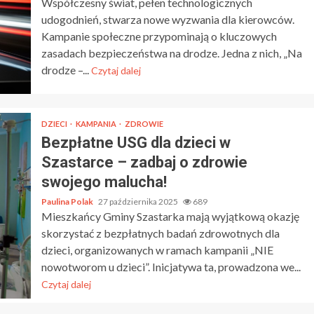
Współczesny świat, pełen technologicznych
udogodnień, stwarza nowe wyzwania dla kierowców.
Kampanie społeczne przypominają o kluczowych
zasadach bezpieczeństwa na drodze. Jedna z nich, „Na
drodze –...
Czytaj dalej
DZIECI
KAMPANIA
ZDROWIE
Bezpłatne USG dla dzieci w
Szastarce – zadbaj o zdrowie
swojego malucha!
Paulina Polak
27 października 2025
689
Mieszkańcy Gminy Szastarka mają wyjątkową okazję
skorzystać z bezpłatnych badań zdrowotnych dla
dzieci, organizowanych w ramach kampanii „NIE
nowotworom u dzieci”. Inicjatywa ta, prowadzona we...
Czytaj dalej