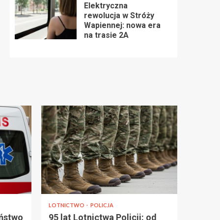
Elektryczna
rewolucja w Stróży
Wapiennej: nowa era
na trasie 2A
LOTNICTWO
POLICJA
eństwo
95 lat Lotnictwa Policji: od