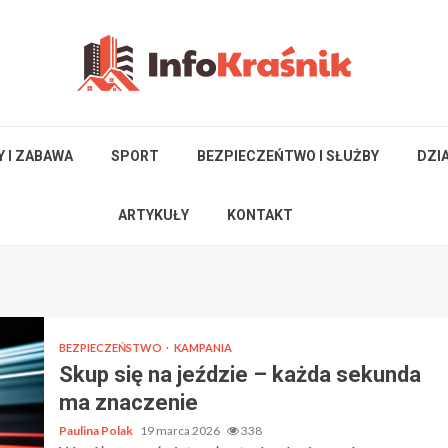
Y I ZABAWA
SPORT
BEZPIECZEŃTWO I SŁUŻBY
DZI
ARTYKUŁY
KONTAKT
BEZPIECZEŃSTWO
KAMPANIA
Skup się na jeździe – każda sekunda
ma znaczenie
Paulina Polak
19 marca 2026
338