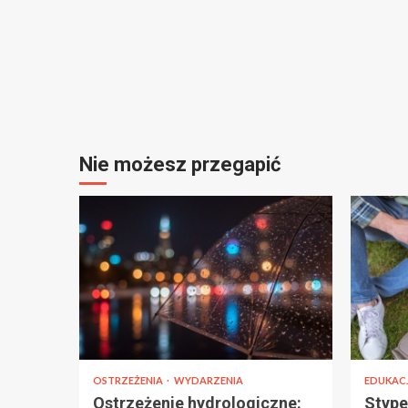
Nie możesz przegapić
OSTRZEŻENIA
WYDARZENIA
EDUKAC
Ostrzeżenie hydrologiczne:
Stype