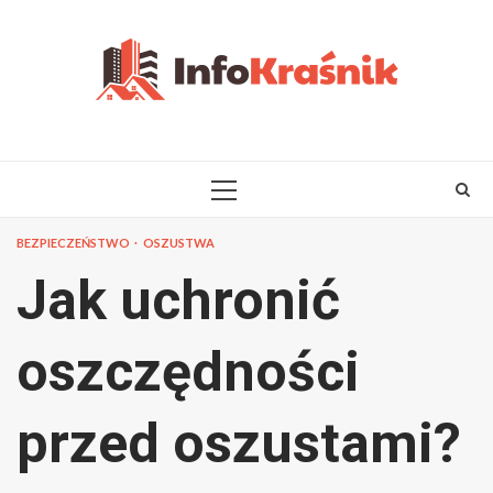
Skip
to
content
PRIMARY
MENU
BEZPIECZEŃSTWO
OSZUSTWA
Jak uchronić
oszczędności
przed oszustami?