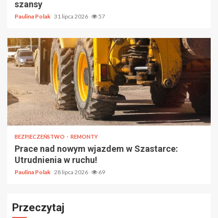
szansy
Paulina Polak
31 lipca 2026
57
BEZPIECZEŃSTWO
REMONTY
Prace nad nowym wjazdem w Szastarce:
Utrudnienia w ruchu!
Paulina Polak
28 lipca 2026
69
Przeczytaj