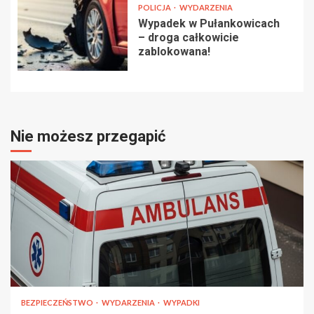
POLICJA
WYDARZENIA
Wypadek w Pułankowicach
– droga całkowicie
zablokowana!
Nie możesz przegapić
BEZPIECZEŃSTWO
WYDARZENIA
WYPADKI