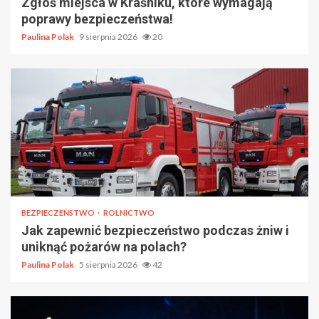
Zgłoś miejsca w Kraśniku, które wymagają
poprawy bezpieczeństwa!
Paulina Polak
9 sierpnia 2026
20
BEZPIECZEŃSTWO
ROLNICTWO
Jak zapewnić bezpieczeństwo podczas żniw i
uniknąć pożarów na polach?
Paulina Polak
5 sierpnia 2026
42