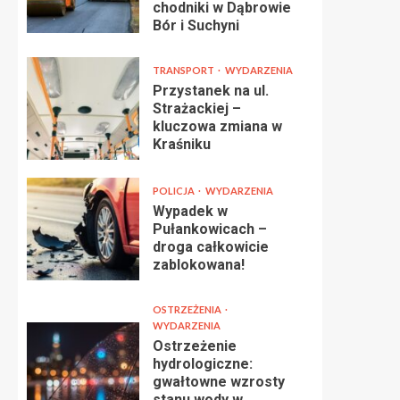
chodniki w Dąbrowie
Bór i Suchyni
TRANSPORT
WYDARZENIA
Przystanek na ul.
Strażackiej –
kluczowa zmiana w
Kraśniku
POLICJA
WYDARZENIA
Wypadek w
Pułankowicach –
droga całkowicie
zablokowana!
OSTRZEŻENIA
WYDARZENIA
Ostrzeżenie
hydrologiczne:
gwałtowne wzrosty
stanu wody w