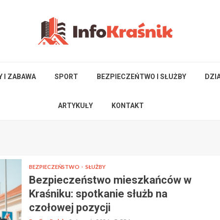
Y I ZABAWA
SPORT
BEZPIECZEŃTWO I SŁUŻBY
DZI
ARTYKUŁY
KONTAKT
BEZPIECZEŃSTWO
SŁUŻBY
Bezpieczeństwo mieszkańców w
Kraśniku: spotkanie służb na
czołowej pozycji