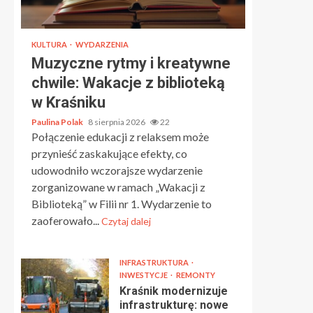
KULTURA
WYDARZENIA
Muzyczne rytmy i kreatywne
chwile: Wakacje z biblioteką
w Kraśniku
Paulina Polak
8 sierpnia 2026
22
Połączenie edukacji z relaksem może
przynieść zaskakujące efekty, co
udowodniło wczorajsze wydarzenie
zorganizowane w ramach „Wakacji z
Biblioteką” w Filii nr 1. Wydarzenie to
zaoferowało...
Czytaj dalej
INFRASTRUKTURA
INWESTYCJE
REMONTY
Kraśnik modernizuje
infrastrukturę: nowe