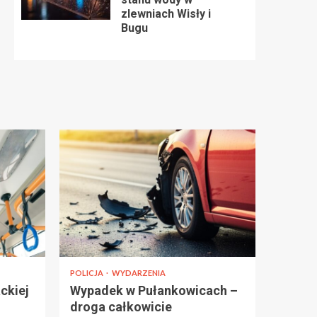
zlewniach Wisły i
Bugu
POLICJA
WYDARZENIA
ckiej
Wypadek w Pułankowicach –
droga całkowicie