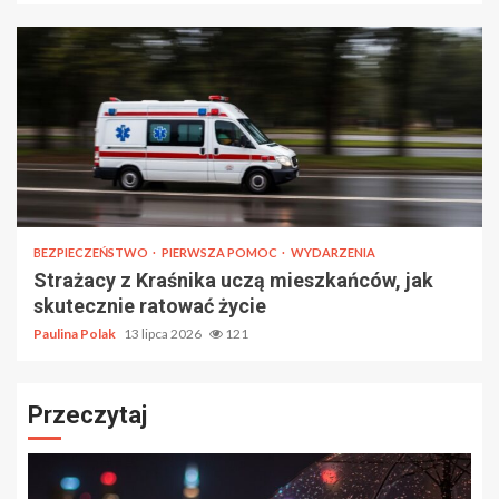
BEZPIECZEŃSTWO
PIERWSZA POMOC
WYDARZENIA
Strażacy z Kraśnika uczą mieszkańców, jak
skutecznie ratować życie
Paulina Polak
13 lipca 2026
121
Przeczytaj