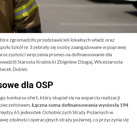
tóre zgromadziło przedstawicieli lokalnych władz oraz
Zespołu Szkół nr 3 zebrały się osoby zaangażowane w poprawę
uroczystości wręczenia promes na dofinansowanie dla
wadzili Starosta Kraśnicki Zbigniew Dżugaj, Wicestarosta
Jacek Dubiel.
sowe dla OSP
 konkursu ofert, który skupiał się na wsparciu realizacji
zpieczeństwem.
Łączna suma dofinansowania wyniosła 194
omiędzy 65 jednostek Ochotniczych Straży Pożarnych w
awę zdolności operacyjnych straży pożarnej, co przyczynia się