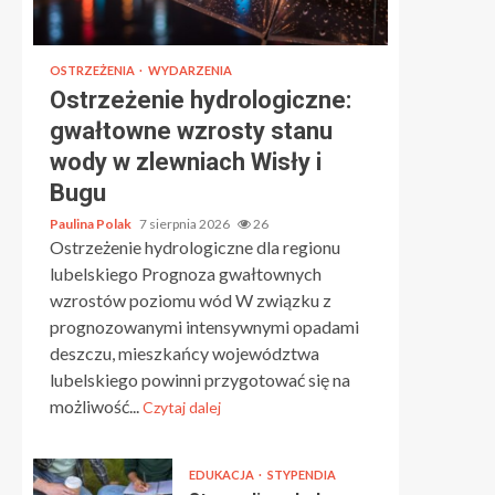
OSTRZEŻENIA
WYDARZENIA
Ostrzeżenie hydrologiczne:
gwałtowne wzrosty stanu
wody w zlewniach Wisły i
Bugu
Paulina Polak
7 sierpnia 2026
26
Ostrzeżenie hydrologiczne dla regionu
lubelskiego Prognoza gwałtownych
wzrostów poziomu wód W związku z
prognozowanymi intensywnymi opadami
deszczu, mieszkańcy województwa
lubelskiego powinni przygotować się na
możliwość...
Czytaj dalej
EDUKACJA
STYPENDIA