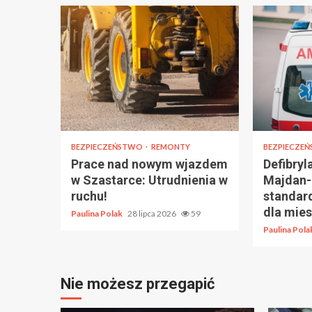
BEZPIECZEŃSTWO
REMONTY
BEZPIECZE
Prace nad nowym wjazdem
Defibry
w Szastarce: Utrudnienia w
Majdan-
ruchu!
standar
dla mie
Paulina Polak
28 lipca 2026
59
Paulina Pol
Nie możesz przegapić