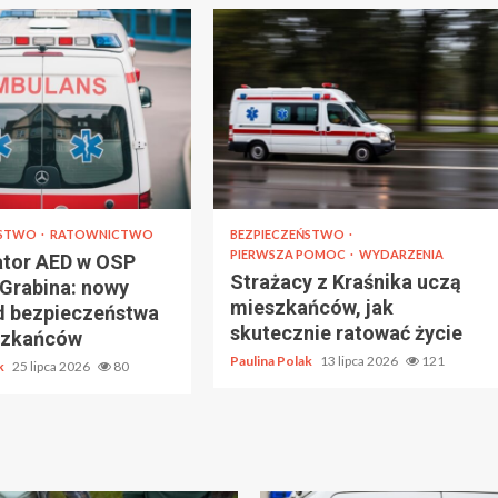
ŃSTWO
RATOWNICTWO
BEZPIECZEŃSTWO
PIERWSZA POMOC
WYDARZENIA
lator AED w OSP
Strażacy z Kraśnika uczą
Grabina: nowy
mieszkańców, jak
d bezpieczeństwa
skutecznie ratować życie
szkańców
Paulina Polak
13 lipca 2026
121
ak
25 lipca 2026
80