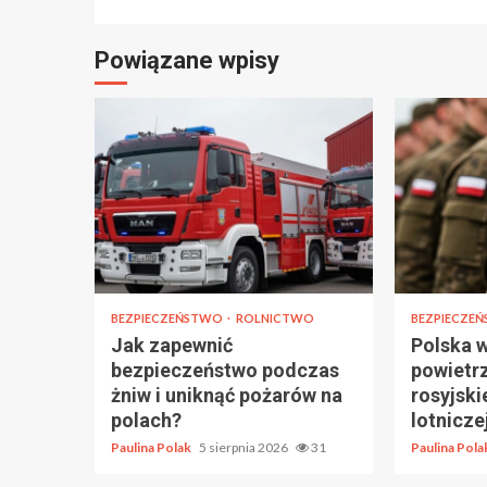
Powiązane wpisy
BEZPIECZEŃSTWO
ROLNICTWO
BEZPIECZE
Jak zapewnić
Polska 
bezpieczeństwo podczas
powietr
żniw i uniknąć pożarów na
rosyjski
polach?
lotnicze
Paulina Polak
5 sierpnia 2026
31
Paulina Pol