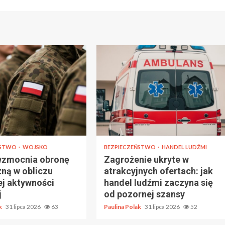
ŃSTWO
WOJSKO
BEZPIECZEŃSTWO
HANDEL LUDŹMI
wzmocnia obronę
Zagrożenie ukryte w
zną w obliczu
atrakcyjnych ofertach: jak
ej aktywności
handel ludźmi zaczyna się
j
od pozornej szansy
ak
31 lipca 2026
63
Paulina Polak
31 lipca 2026
52