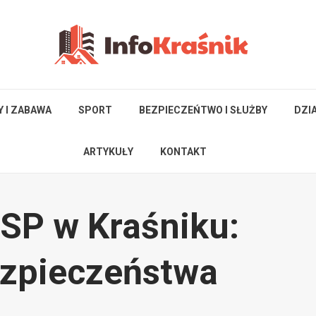
Y I ZABAWA
SPORT
BEZPIECZEŃTWO I SŁUŻBY
DZI
ARTYKUŁY
KONTAKT
 OSP w Kraśniku:
ezpieczeństwa