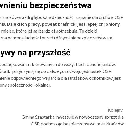
wnieniu bezpieczeństwa
łeczność wyrazili głęboką wdzięczność i uznanie dla druhów OSP
nia.
Dzięki ich pracy, powiat kraśnicki jest lepiej chroniony
 miejsc, które jej najbardziej potrzebują. To dzięki
czna ochrona ludności przed różnymi niebezpieczeństwami.
tywy na przyszłość
ów podziękowania skierowanych do wszystkich beneficjentów.
środki przyczynią się do dalszego rozwoju jednostek OSP i
enie odpowiedniego wsparcia dla strażaków ochotników jest
ny społeczności lokalnej.
Kolejny:
Gmina Szastarka inwestuje w nowoczesny sprzęt dla
OSP, podnosząc bezpieczeństwo mieszkańców