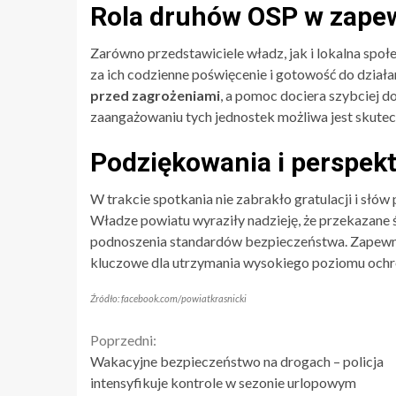
Rola druhów OSP w zape
Zarówno przedstawiciele władz, jak i lokalna spo
za ich codzienne poświęcenie i gotowość do działa
przed zagrożeniami
, a pomoc dociera szybciej do
zaangażowaniu tych jednostek możliwa jest skute
Podziękowania i perspek
W trakcie spotkania nie zabrakło gratulacji i sł
Władze powiatu wyraziły nadzieję, że przekazane 
podnoszenia standardów bezpieczeństwa. Zapewni
kluczowe dla utrzymania wysokiego poziomu ochro
Źródło: facebook.com/powiatkrasnicki
Continue
Poprzedni:
Wakacyjne bezpieczeństwo na drogach – policja
Reading
intensyfikuje kontrole w sezonie urlopowym