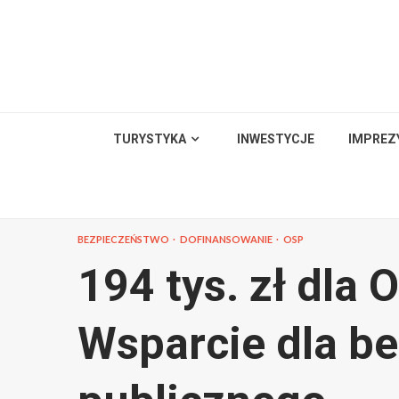
Skip
to
content
TURYSTYKA
INWESTYCJE
IMPREZ
BEZPIECZEŃSTWO
DOFINANSOWANIE
OSP
194 tys. zł dla
Wsparcie dla b