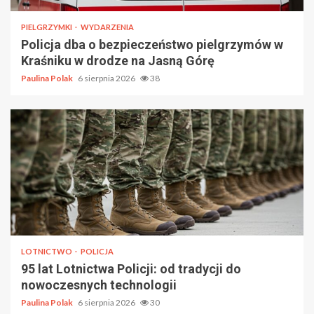
PIELGRZYMKI
WYDARZENIA
Policja dba o bezpieczeństwo pielgrzymów w
Kraśniku w drodze na Jasną Górę
Paulina Polak
6 sierpnia 2026
38
LOTNICTWO
POLICJA
95 lat Lotnictwa Policji: od tradycji do
nowoczesnych technologii
Paulina Polak
6 sierpnia 2026
30