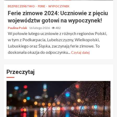
BEZPIECZEŃSTWO
FERIE
WYPOCZYNEK
Ferie zimowe 2024: Uczniowie z pięciu
województw gotowi na wypoczynek!
Paulina Polak
16 lutego 2026
482
W połowie lutego uczniowie z różnych regionów Polski,
w tym z Podkarpacia, Lubelszczyzny, Wielkopolski,
Lubuskiego oraz Śląska, zaczynają ferie zimowe. To
doskonała okazja do odpoczynku...
Czytaj dalej
Przeczytaj