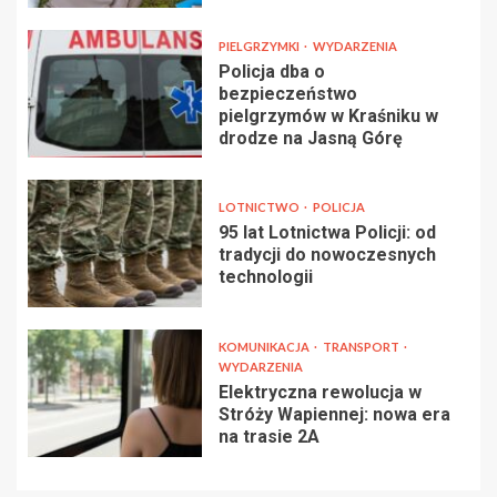
PIELGRZYMKI
WYDARZENIA
Policja dba o
bezpieczeństwo
pielgrzymów w Kraśniku w
drodze na Jasną Górę
LOTNICTWO
POLICJA
95 lat Lotnictwa Policji: od
tradycji do nowoczesnych
technologii
KOMUNIKACJA
TRANSPORT
WYDARZENIA
Elektryczna rewolucja w
Stróży Wapiennej: nowa era
na trasie 2A