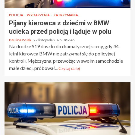
POLICJA
WYDARZENIA
ZATRZYMANIA
Pijany kierowca z dziećmi w BMW
ucieka przed policją i ląduje w polu
Paulina Polak
27 listopada 2025
646
Na drodze S19 doszło do dramatycznej sceny, gdy 34-
letni kierowca BMW nie zatrzymał się do policyjnej
kontroli. Mężczyzna, przewożąc w swoim samochodzie
małe dzieci, próbował...
Czytaj dalej