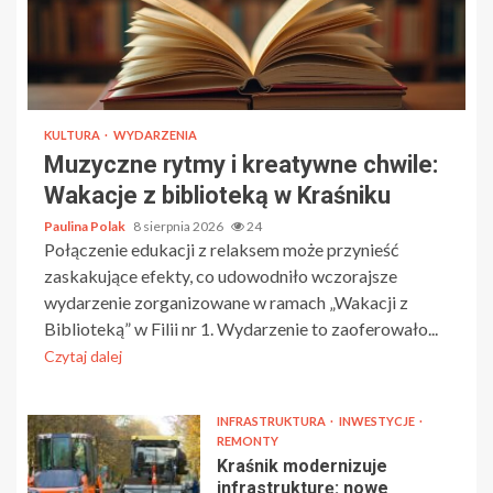
KULTURA
WYDARZENIA
Muzyczne rytmy i kreatywne chwile:
Wakacje z biblioteką w Kraśniku
Paulina Polak
8 sierpnia 2026
24
Połączenie edukacji z relaksem może przynieść
zaskakujące efekty, co udowodniło wczorajsze
wydarzenie zorganizowane w ramach „Wakacji z
Biblioteką” w Filii nr 1. Wydarzenie to zaoferowało...
Czytaj dalej
INFRASTRUKTURA
INWESTYCJE
REMONTY
Kraśnik modernizuje
infrastrukturę: nowe