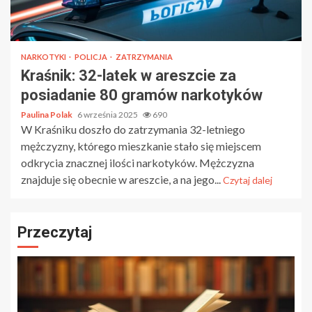
NARKOTYKI
POLICJA
ZATRZYMANIA
Kraśnik: 32-latek w areszcie za
posiadanie 80 gramów narkotyków
Paulina Polak
6 września 2025
690
W Kraśniku doszło do zatrzymania 32-letniego
mężczyzny, którego mieszkanie stało się miejscem
odkrycia znacznej ilości narkotyków. Mężczyzna
znajduje się obecnie w areszcie, a na jego...
Czytaj dalej
Przeczytaj