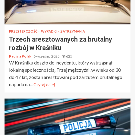
PRZESTĘPCZOŚĆ
WYPADKI
ZATRZYMANIA
Trzech aresztowanych za brutalny
rozbój w Kraśniku
Paulina Polak
6 września 2025
625
W Kraśniku doszło do incydentu, który wstrząsnął
lokalną społecznością. Trzej mężczyźni, w wieku od 30
do 47 lat, zostali aresztowani pod zarzutem brutalnego
napadu na...
Czytaj dalej