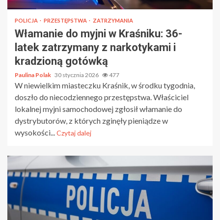
POLICJA
PRZESTĘPSTWA
ZATRZYMANIA
Włamanie do myjni w Kraśniku: 36-
latek zatrzymany z narkotykami i
kradzioną gotówką
Paulina Polak
30 stycznia 2026
477
W niewielkim miasteczku Kraśnik, w środku tygodnia,
doszło do niecodziennego przestępstwa. Właściciel
lokalnej myjni samochodowej zgłosił włamanie do
dystrybutorów, z których zginęły pieniądze w
wysokości...
Czytaj dalej