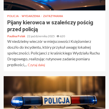
POLICJA
WYDARZENIA
ZATRZYMANIA
Pijany kierowca w szaleńczy pościg
przed policją
Paulina Polak
22 października 2025
620
W niedzielny wieczór w miejscowości Księżomierz
doszło do incydentu, który przykuł uwagę lokalnej
społeczności. Policjanci z kraśnickiego Wydziału Ruchu
Drogowego, realizując rutynowe zadanie pomiaru
prędkości,...
Czytaj dalej