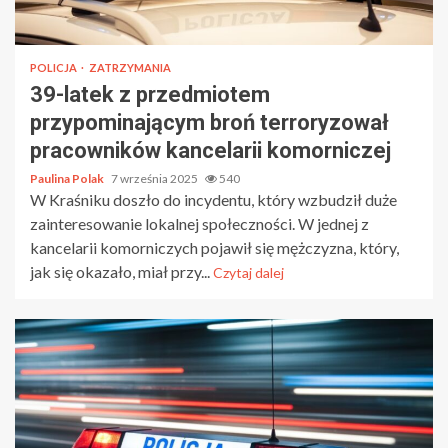
POLICJA
ZATRZYMANIA
39-latek z przedmiotem
przypominającym broń terroryzował
pracowników kancelarii komorniczej
Paulina Polak
7 września 2025
540
W Kraśniku doszło do incydentu, który wzbudził duże
zainteresowanie lokalnej społeczności. W jednej z
kancelarii komorniczych pojawił się mężczyzna, który,
jak się okazało, miał przy...
Czytaj dalej