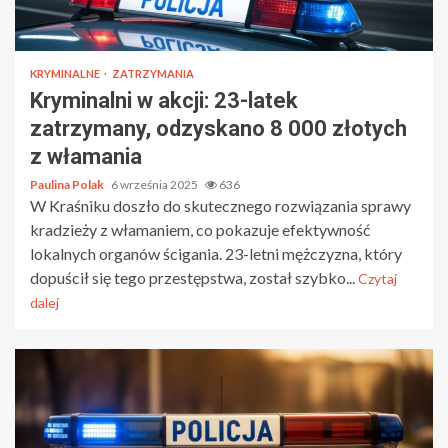
KRYMINALNE
ZATRZYMANIA
Kryminalni w akcji: 23-latek
zatrzymany, odzyskano 8 000 złotych
z włamania
Paulina Polak
6 września 2025
636
W Kraśniku doszło do skutecznego rozwiązania sprawy
kradzieży z włamaniem, co pokazuje efektywność
lokalnych organów ścigania. 23-letni mężczyzna, który
dopuścił się tego przestępstwa, został szybko...
Czytaj
dalej