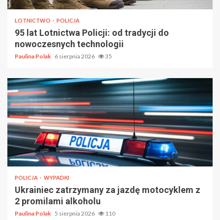
LOTNICTWO
POLICJA
95 lat Lotnictwa Policji: od tradycji do
nowoczesnych technologii
Paulina Polak
6 sierpnia 2026
35
POLICJA
WYPADKI
Ukrainiec zatrzymany za jazdę motocyklem z
2 promilami alkoholu
Paulina Polak
5 sierpnia 2026
110