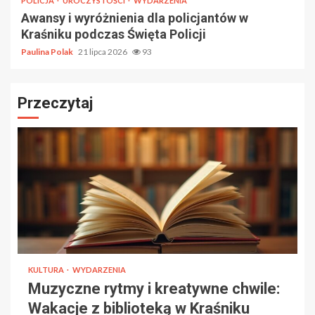
POLICJA
UROCZYSTOŚCI
WYDARZENIA
Awansy i wyróżnienia dla policjantów w
Kraśniku podczas Święta Policji
Paulina Polak
21 lipca 2026
93
Przeczytaj
KULTURA
WYDARZENIA
Muzyczne rytmy i kreatywne chwile:
Wakacje z biblioteką w Kraśniku