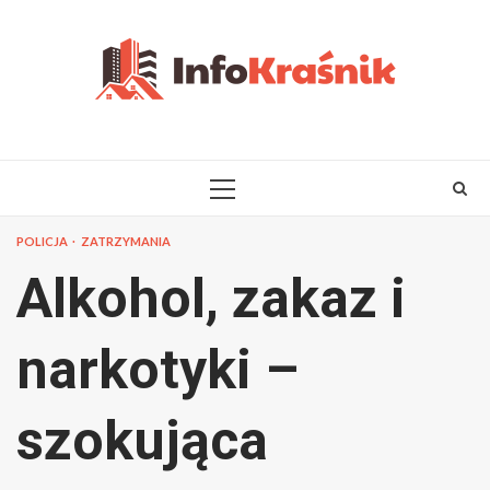
Skip
to
content
PRIMARY
MENU
POLICJA
ZATRZYMANIA
Alkohol, zakaz i
narkotyki –
szokująca