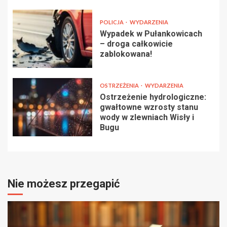
POLICJA
WYDARZENIA
Wypadek w Pułankowicach
– droga całkowicie
zablokowana!
OSTRZEŻENIA
WYDARZENIA
Ostrzeżenie hydrologiczne:
gwałtowne wzrosty stanu
wody w zlewniach Wisły i
Bugu
Nie możesz przegapić