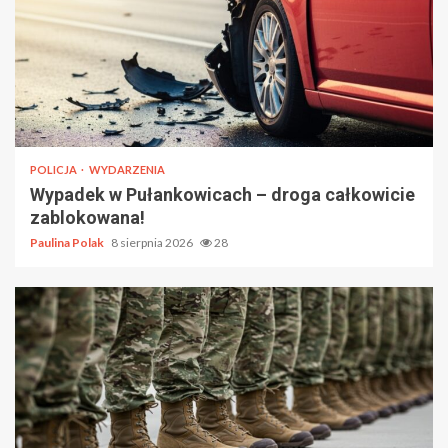
POLICJA
WYDARZENIA
Wypadek w Pułankowicach – droga całkowicie
zablokowana!
Paulina Polak
8 sierpnia 2026
28