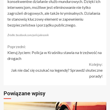
konsekwentne działanie służb mundurowych. Dzięki ich
interwencjom, możliwe jest eliminowanie nie tylko
zagrożeń drogowych, ale także kryminalnych. Działania
te stanowią kluczowy element w zapewnieniu
bezpieczeństwa i porządku publicznego.
Źródło: facebook.com/policjakrasnik
Continue
Poprzedni:
Kieruj życiem: Policja w Kraśniku stawia na trzeźwość na
Reading
drogach
Kolejny:
Jak nie dać się oszukać na legendę? Sprawdź skuteczne
porady!
Powiązane wpisy