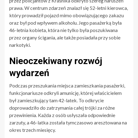
przez policjantów z Kraśnika odkryto szereg naruszeń
prawa. W centrum zdarzeń znalazł się 52-letni kierowca,
który prowadził pojazd mimo obowiązującego zakazu
oraz był pod wpływem alkoholu. Jego pasażerką była
46-letnia kobieta, która nie tylko była poszukiwana
przez organy ścigania, ale także posiadała przy sobie
narkotyki.
Nieoczekiwany rozwój
wydarzeń
Podczas przeszukania miejsca zamieszkania pasażerki,
funkcjonariusze odkryli amunicję, której właścicielem
był zamieszkujący tam 42-latek. To odkrycie
doprowadziło do zatrzymania całej trójki za różne
przewinienia. Każda z osób usłyszała odpowiednie
zarzuty, a 46-latka została tymczasowo aresztowana na
okres trzech miesięcy.