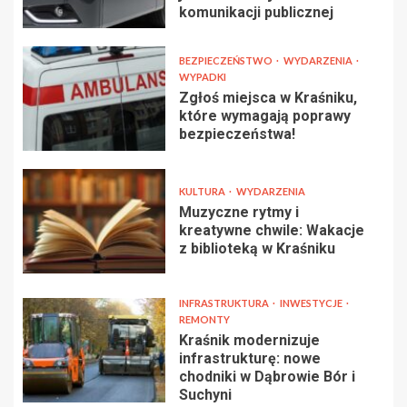
komunikacji publicznej
BEZPIECZEŃSTWO
WYDARZENIA
WYPADKI
Zgłoś miejsca w Kraśniku,
które wymagają poprawy
bezpieczeństwa!
KULTURA
WYDARZENIA
Muzyczne rytmy i
kreatywne chwile: Wakacje
z biblioteką w Kraśniku
INFRASTRUKTURA
INWESTYCJE
REMONTY
Kraśnik modernizuje
infrastrukturę: nowe
chodniki w Dąbrowie Bór i
Suchyni