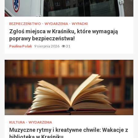
BEZPIECZEŃSTWO
WYDARZENIA
WYPADKI
Zgłoś miejsca w Kraśniku, które wymagają
poprawy bezpieczeństwa!
Paulina Polak
9 sierpnia 2026
31
KULTURA
WYDARZENIA
Muzyczne rytmy i kreatywne chwile: Wakacje z
biblioteką w Kraśniku