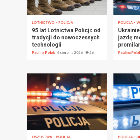
LOTNICTWO
POLICJA
POLICJA
W
95 lat Lotnictwa Policji: od
Ukraini
tradycji do nowoczesnych
jazdę m
technologii
promila
Paulina Polak
6 sierpnia 2026
26
Paulina Pol
OSZUSTWA
POLICJA
POLICJA
U