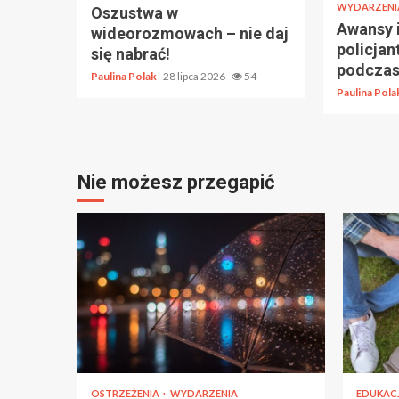
WYDARZENI
Oszustwa w
Awansy i
wideorozmowach – nie daj
policjan
się nabrać!
podczas 
Paulina Polak
28 lipca 2026
54
Paulina Pol
Nie możesz przegapić
OSTRZEŻENIA
WYDARZENIA
EDUKAC