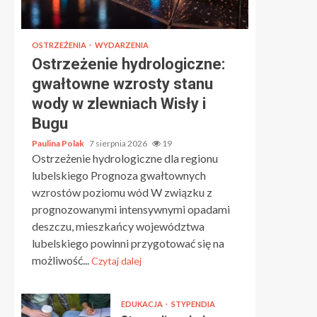
OSTRZEŻENIA
WYDARZENIA
Ostrzeżenie hydrologiczne:
gwałtowne wzrosty stanu
wody w zlewniach Wisły i
Bugu
Paulina Polak
7 sierpnia 2026
19
Ostrzeżenie hydrologiczne dla regionu
lubelskiego Prognoza gwałtownych
wzrostów poziomu wód W związku z
prognozowanymi intensywnymi opadami
deszczu, mieszkańcy województwa
lubelskiego powinni przygotować się na
możliwość...
Czytaj dalej
EDUKACJA
STYPENDIA