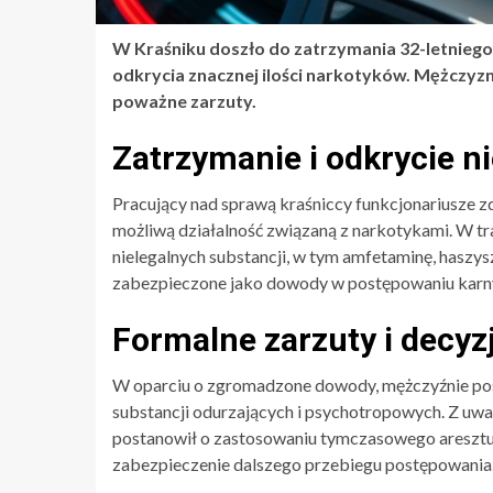
W Kraśniku doszło do zatrzymania 32-letniego
odkrycia znacznej ilości narkotyków. Mężczyzna
poważne zarzuty.
Zatrzymanie i odkrycie n
Pracujący nad sprawą kraśniccy funkcjonariusze zd
możliwą działalność związaną z narkotykami. W t
nielegalnych substancji, w tym amfetaminę, haszys
zabezpieczone jako dowody w postępowaniu karn
Formalne zarzuty i decyz
W oparciu o zgromadzone dowody, mężczyźnie pos
substancji odurzających i psychotropowych. Z uwa
postanowił o zastosowaniu tymczasowego aresztu, k
zabezpieczenie dalszego przebiegu postępowania