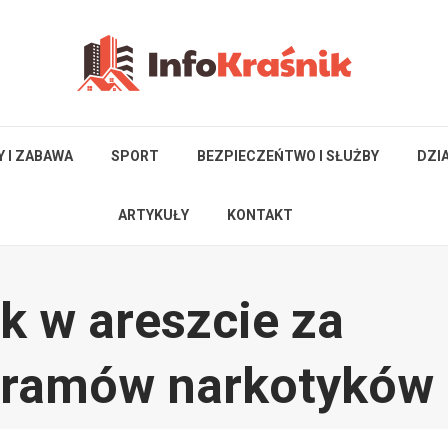
Y I ZABAWA
SPORT
BEZPIECZEŃTWO I SŁUŻBY
DZI
ARTYKUŁY
KONTAKT
ek w areszcie za
gramów narkotyków