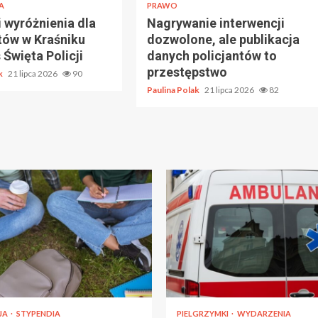
A
PRAWO
 wyróżnienia dla
Nagrywanie interwencji
tów w Kraśniku
dozwolone, ale publikacja
Święta Policji
danych policjantów to
przestępstwo
ak
21 lipca 2026
90
Paulina Polak
21 lipca 2026
82
JA
STYPENDIA
PIELGRZYMKI
WYDARZENIA