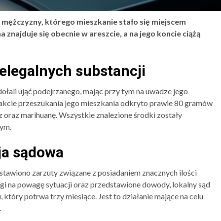
 mężczyzny, którego mieszkanie stało się miejscem
 znajduje się obecnie w areszcie, a na jego koncie ciążą
ielegalnych substancji
ołali ująć podejrzanego, mając przy tym na uwadze jego
rakcie przeszukania jego mieszkania odkryto prawie 80 gramów
z oraz marihuanę. Wszystkie znalezione środki zostały
ym.
ja sądowa
tawiono zarzuty związane z posiadaniem znacznych ilości
gi na powagę sytuacji oraz przedstawione dowody, lokalny sąd
tóry potrwa trzy miesiące. Jest to działanie mające na celu
.