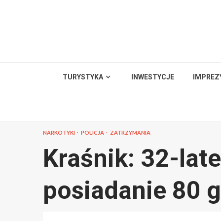
Skip
to
content
TURYSTYKA
INWESTYCJE
IMPREZ
NARKOTYKI
POLICJA
ZATRZYMANIA
Kraśnik: 32-lat
posiadanie 80 