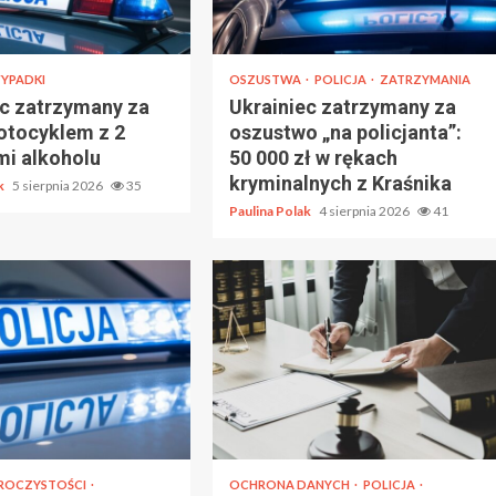
YPADKI
OSZUSTWA
POLICJA
ZATRZYMANIA
ec zatrzymany za
Ukrainiec zatrzymany za
otocyklem z 2
oszustwo „na policjanta”:
mi alkoholu
50 000 zł w rękach
kryminalnych z Kraśnika
ak
5 sierpnia 2026
35
Paulina Polak
4 sierpnia 2026
41
ROCZYSTOŚCI
OCHRONA DANYCH
POLICJA