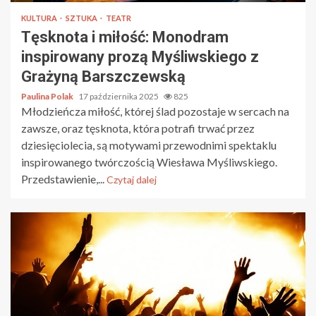
KULTURA
SZTUKA
TEATR
Tęsknota i miłość: Monodram
inspirowany prozą Myśliwskiego z
Grażyną Barszczewską
Paulina Polak
17 października 2025
825
Młodzieńcza miłość, której ślad pozostaje w sercach na
zawsze, oraz tęsknota, która potrafi trwać przez
dziesięciolecia, są motywami przewodnimi spektaklu
inspirowanego twórczością Wiesława Myśliwskiego.
Przedstawienie,...
Czytaj dalej