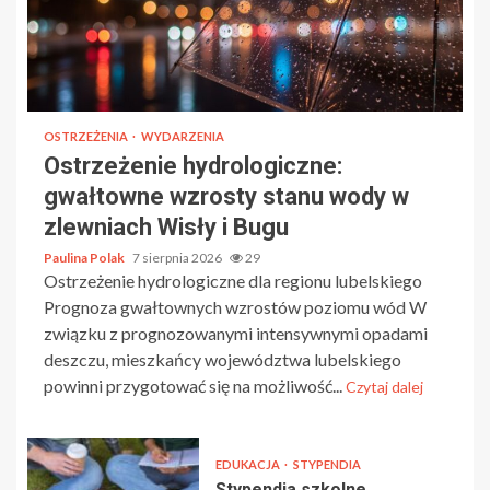
OSTRZEŻENIA
WYDARZENIA
Ostrzeżenie hydrologiczne:
gwałtowne wzrosty stanu wody w
zlewniach Wisły i Bugu
Paulina Polak
7 sierpnia 2026
29
Ostrzeżenie hydrologiczne dla regionu lubelskiego
Prognoza gwałtownych wzrostów poziomu wód W
związku z prognozowanymi intensywnymi opadami
deszczu, mieszkańcy województwa lubelskiego
powinni przygotować się na możliwość...
Czytaj dalej
EDUKACJA
STYPENDIA
Stypendia szkolne