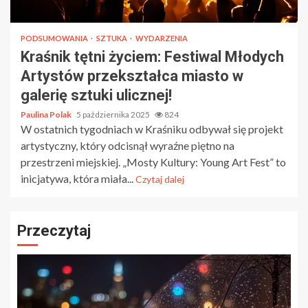
PODSUMOWANIA
SZTUKA
WYDARZENIA
Kraśnik tętni życiem: Festiwal Młodych
Artystów przekształca miasto w
galerię sztuki ulicznej!
Paulina Polak
5 października 2025
824
W ostatnich tygodniach w Kraśniku odbywał się projekt
artystyczny, który odcisnął wyraźne piętno na
przestrzeni miejskiej. „Mosty Kultury: Young Art Fest” to
inicjatywa, która miała...
Czytaj dalej
Przeczytaj