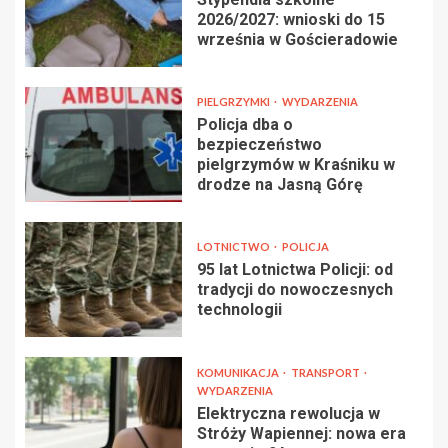
2026/2027: wnioski do 15
września w Gościeradowie
PIELGRZYMKI
WYDARZENIA
Policja dba o
bezpieczeństwo
pielgrzymów w Kraśniku w
drodze na Jasną Górę
LOTNICTWO
POLICJA
95 lat Lotnictwa Policji: od
tradycji do nowoczesnych
technologii
KOMUNIKACJA
TRANSPORT
WYDARZENIA
Elektryczna rewolucja w
Stróży Wapiennej: nowa era