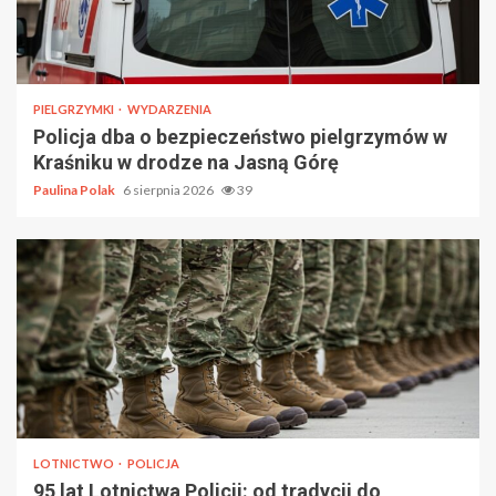
PIELGRZYMKI
WYDARZENIA
Policja dba o bezpieczeństwo pielgrzymów w
Kraśniku w drodze na Jasną Górę
Paulina Polak
6 sierpnia 2026
39
LOTNICTWO
POLICJA
95 lat Lotnictwa Policji: od tradycji do