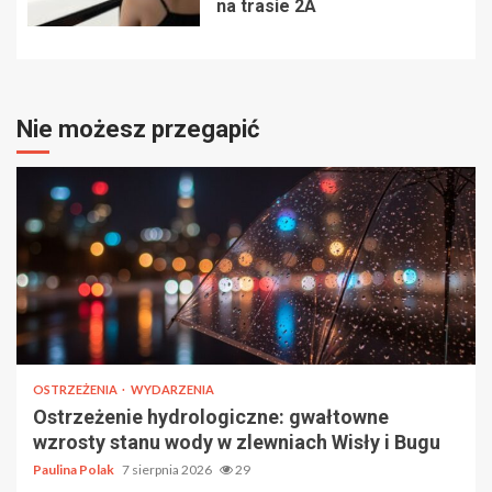
na trasie 2A
Nie możesz przegapić
OSTRZEŻENIA
WYDARZENIA
Ostrzeżenie hydrologiczne: gwałtowne
wzrosty stanu wody w zlewniach Wisły i Bugu
Paulina Polak
7 sierpnia 2026
29