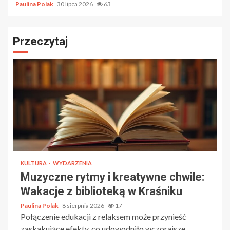
Paulina Polak
30 lipca 2026
63
Przeczytaj
KULTURA
WYDARZENIA
Muzyczne rytmy i kreatywne chwile:
Wakacje z biblioteką w Kraśniku
Paulina Polak
8 sierpnia 2026
17
Połączenie edukacji z relaksem może przynieść
zaskakujące efekty, co udowodniło wczorajsze