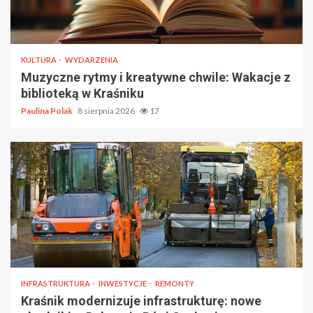
KULTURA
WYDARZENIA
Muzyczne rytmy i kreatywne chwile: Wakacje z
biblioteką w Kraśniku
Paulina Polak
8 sierpnia 2026
17
INFRASTRUKTURA
INWESTYCJE
REMONTY
Kraśnik modernizuje infrastrukturę: nowe