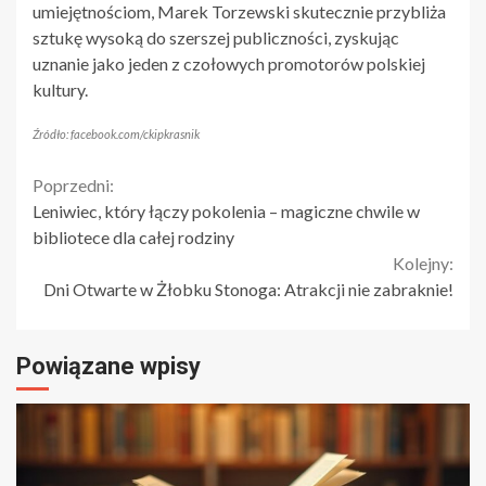
umiejętnościom, Marek Torzewski skutecznie przybliża
sztukę wysoką do szerszej publiczności, zyskując
uznanie jako jeden z czołowych promotorów polskiej
kultury.
Źródło: facebook.com/ckipkrasnik
Continue
Poprzedni:
Leniwiec, który łączy pokolenia – magiczne chwile w
Reading
bibliotece dla całej rodziny
Kolejny:
Dni Otwarte w Żłobku Stonoga: Atrakcji nie zabraknie!
Powiązane wpisy