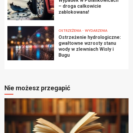
Wypadek w Pułankowicach
– droga całkowicie
zablokowana!
OSTRZEŻENIA
WYDARZENIA
Ostrzeżenie hydrologiczne:
gwałtowne wzrosty stanu
wody w zlewniach Wisły i
Bugu
Nie możesz przegapić