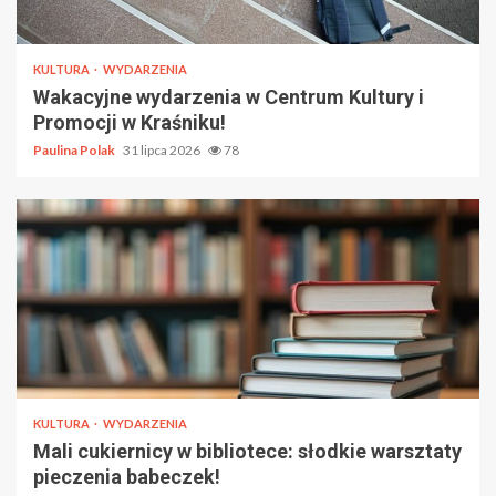
KULTURA
WYDARZENIA
Wakacyjne wydarzenia w Centrum Kultury i
Promocji w Kraśniku!
Paulina Polak
31 lipca 2026
78
KULTURA
WYDARZENIA
Mali cukiernicy w bibliotece: słodkie warsztaty
pieczenia babeczek!