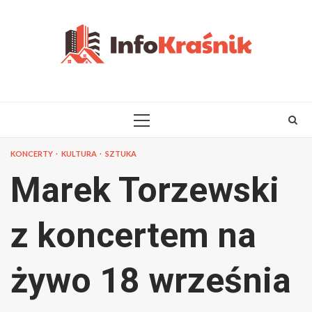
Skip
to
content
PRIMARY
MENU
KONCERTY
KULTURA
SZTUKA
Marek Torzewski
z koncertem na
żywo 18 września