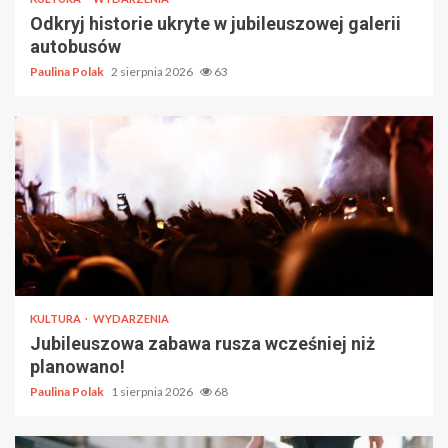
Odkryj historie ukryte w jubileuszowej galerii
autobusów
Paulina Polak
2 sierpnia 2026
63
KULTURA
WYDARZENIA
Jubileuszowa zabawa rusza wcześniej niż
planowano!
Paulina Polak
1 sierpnia 2026
68