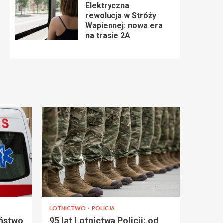
Elektryczna
rewolucja w Stróży
Wapiennej: nowa era
na trasie 2A
LOTNICTWO
POLICJA
eństwo
95 lat Lotnictwa Policji: od