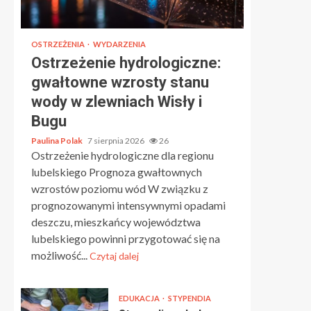
OSTRZEŻENIA
WYDARZENIA
Ostrzeżenie hydrologiczne:
gwałtowne wzrosty stanu
wody w zlewniach Wisły i
Bugu
Paulina Polak
7 sierpnia 2026
26
Ostrzeżenie hydrologiczne dla regionu
lubelskiego Prognoza gwałtownych
wzrostów poziomu wód W związku z
prognozowanymi intensywnymi opadami
deszczu, mieszkańcy województwa
lubelskiego powinni przygotować się na
możliwość...
Czytaj dalej
EDUKACJA
STYPENDIA