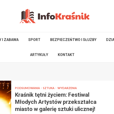
Y I ZABAWA
SPORT
BEZPIECZEŃTWO I SŁUŻBY
DZI
ARTYKUŁY
KONTAKT
PODSUMOWANIA
SZTUKA
WYDARZENIA
Kraśnik tętni życiem: Festiwal
Młodych Artystów przekształca
miasto w galerię sztuki ulicznej!