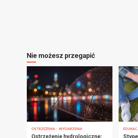
Nie możesz przegapić
OSTRZEŻENIA
WYDARZENIA
EDUKAC
Ostrzeżenie hydrologiczne:
Stype