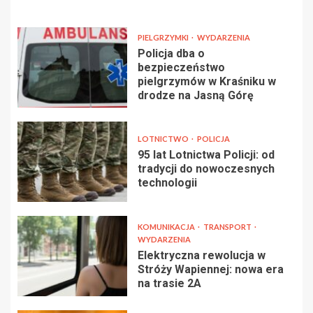
PIELGRZYMKI
WYDARZENIA
Policja dba o
bezpieczeństwo
pielgrzymów w Kraśniku w
drodze na Jasną Górę
LOTNICTWO
POLICJA
95 lat Lotnictwa Policji: od
tradycji do nowoczesnych
technologii
KOMUNIKACJA
TRANSPORT
WYDARZENIA
Elektryczna rewolucja w
Stróży Wapiennej: nowa era
na trasie 2A