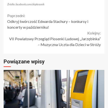
Źródło: facebook.com/ckipkrasnik
Continue
Poprzedni:
Odkryj twórczość Edwarda Stachury – konkursy i
Reading
koncerty w październiku!
Kolejny:
VII Powiatowy Przegląd Piosenki Ludowej „Jarzębinka”
– Muzyczna Uczta dla Dzieci w Stróży
Powiązane wpisy