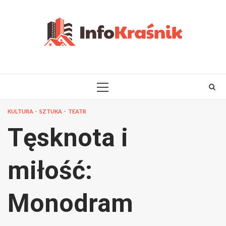
Skip
to
content
PRIMARY
MENU
KULTURA
SZTUKA
TEATR
Tęsknota i
miłość:
Monodram