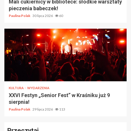
Mali cukiernicy w bibliotece: słodkie warsztaty
pieczenia babeczek!
Paulina Polak
30 lipca 2026
60
KULTURA
WYDARZENIA
XXVI Festyn „Senior Fest” w Kraśniku już 9
sierpnia!
Paulina Polak
29 lipca 2026
113
Przeczytaj