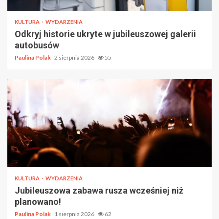
KULTURA
WYDARZENIA
Odkryj historie ukryte w jubileuszowej galerii
autobusów
Paulina Polak
2 sierpnia 2026
55
KULTURA
WYDARZENIA
Jubileuszowa zabawa rusza wcześniej niż
planowano!
Paulina Polak
1 sierpnia 2026
62