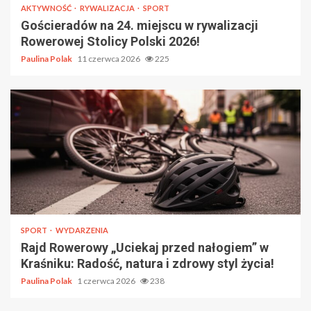
AKTYWNOŚĆ
RYWALIZACJA
SPORT
Gościeradów na 24. miejscu w rywalizacji
Rowerowej Stolicy Polski 2026!
Paulina Polak
11 czerwca 2026
225
SPORT
WYDARZENIA
Rajd Rowerowy „Uciekaj przed nałogiem” w
Kraśniku: Radość, natura i zdrowy styl życia!
Paulina Polak
1 czerwca 2026
238