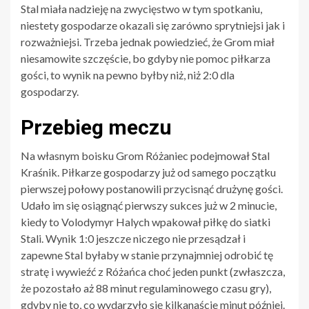
Stal miała nadzieję na zwycięstwo w tym spotkaniu,
niestety gospodarze okazali się zarówno sprytniejsi jak i
rozważniejsi. Trzeba jednak powiedzieć, że Grom miał
niesamowite szczęście, bo gdyby nie pomoc piłkarza
gości, to wynik na pewno byłby niż, niż 2:0 dla
gospodarzy.
Przebieg meczu
Na własnym boisku Grom Różaniec podejmował Stal
Kraśnik. Piłkarze gospodarzy już od samego początku
pierwszej połowy postanowili przycisnąć drużynę gości.
Udało im się osiągnąć pierwszy sukces już w 2 minucie,
kiedy to Volodymyr Halych wpakował piłkę do siatki
Stali. Wynik 1:0 jeszcze niczego nie przesądzał i
zapewne Stal byłaby w stanie przynajmniej odrobić tę
stratę i wywieźć z Różańca choć jeden punkt (zwłaszcza,
że pozostało aż 88 minut regulaminowego czasu gry),
gdyby nie to, co wydarzyło się kilkanaście minut później.