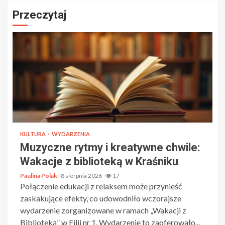
Przeczytaj
KULTURA
WYDARZENIA
Muzyczne rytmy i kreatywne chwile:
Wakacje z biblioteką w Kraśniku
Paulina Polak
8 sierpnia 2026
17
Połączenie edukacji z relaksem może przynieść
zaskakujące efekty, co udowodniło wczorajsze
wydarzenie zorganizowane w ramach „Wakacji z
Biblioteką” w Filii nr 1. Wydarzenie to zaoferowało...