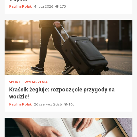
Paulina Polak
4 lipca 2026
175
SPORT
WYDARZENIA
Kraśnik żegluje: rozpoczęcie przygody na
wodzie!
Paulina Polak
26 czerwca 2026
165