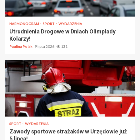
HARMONOGRAM
SPORT
WYDARZENIA
Utrudnienia Drogowe w Dniach Olimpiady
Kolarzy!
Paulina Polak
9 lipca 2026
131
SPORT
WYDARZENIA
Zawody sportowe strażaków w Urzędowie już
5 lipca!