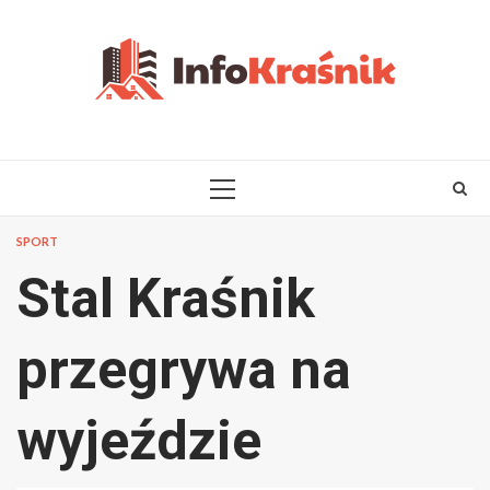
Skip
to
content
PRIMARY
MENU
SPORT
Stal Kraśnik
przegrywa na
wyjeździe