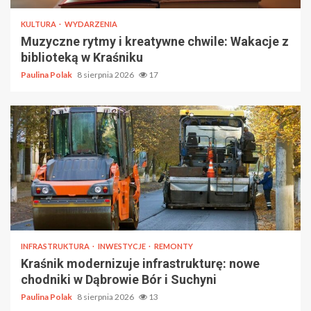
KULTURA
WYDARZENIA
Muzyczne rytmy i kreatywne chwile: Wakacje z
biblioteką w Kraśniku
Paulina Polak
8 sierpnia 2026
17
INFRASTRUKTURA
INWESTYCJE
REMONTY
Kraśnik modernizuje infrastrukturę: nowe
chodniki w Dąbrowie Bór i Suchyni
Paulina Polak
8 sierpnia 2026
13