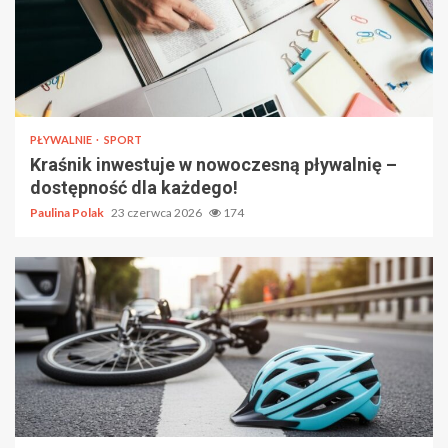
PŁYWALNIE
SPORT
Kraśnik inwestuje w nowoczesną pływalnię –
dostępność dla każdego!
Paulina Polak
23 czerwca 2026
174