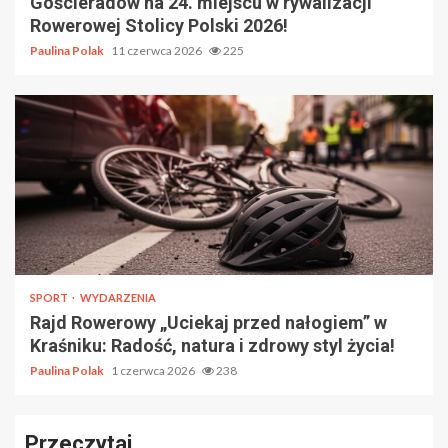
Gościeradów na 24. miejscu w rywalizacji
Rowerowej Stolicy Polski 2026!
Paulina Polak
11 czerwca 2026
225
SPORT
WYDARZENIA
Rajd Rowerowy „Uciekaj przed nałogiem” w
Kraśniku: Radość, natura i zdrowy styl życia!
Paulina Polak
1 czerwca 2026
238
Przeczytaj