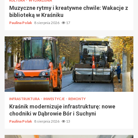
KULTURA
WYDARZENIA
Muzyczne rytmy i kreatywne chwile: Wakacje z
biblioteką w Kraśniku
Paulina Polak
8 sierpnia 2026
17
INFRASTRUKTURA
INWESTYCJE
REMONTY
Kraśnik modernizuje infrastrukturę: nowe
chodniki w Dąbrowie Bór i Suchyni
Paulina Polak
8 sierpnia 2026
13