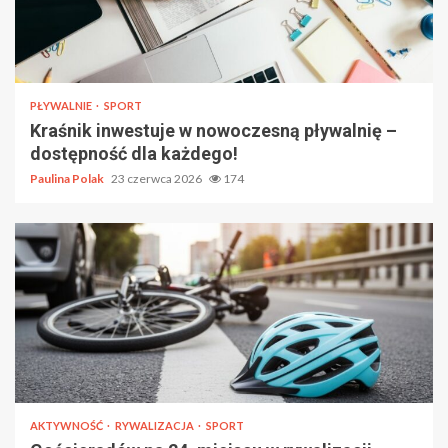
PŁYWALNIE
SPORT
Kraśnik inwestuje w nowoczesną pływalnię –
dostępność dla każdego!
Paulina Polak
23 czerwca 2026
174
AKTYWNOŚĆ
RYWALIZACJA
SPORT