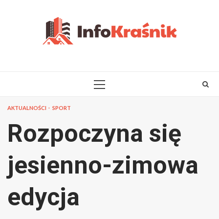
Skip
to
content
PRIMARY
MENU
AKTUALNOŚCI
SPORT
Rozpoczyna się
jesienno-zimowa
edycja