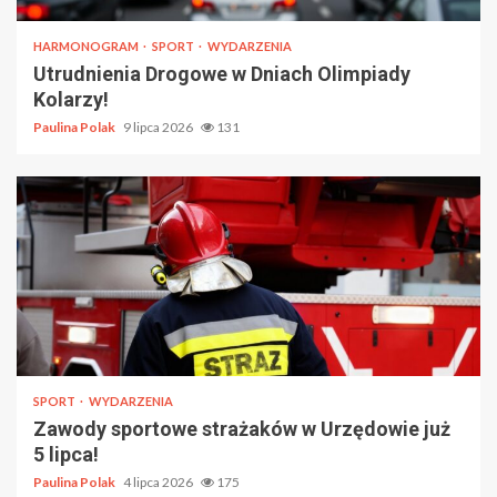
HARMONOGRAM
SPORT
WYDARZENIA
Utrudnienia Drogowe w Dniach Olimpiady
Kolarzy!
Paulina Polak
9 lipca 2026
131
SPORT
WYDARZENIA
Zawody sportowe strażaków w Urzędowie już
5 lipca!
Paulina Polak
4 lipca 2026
175