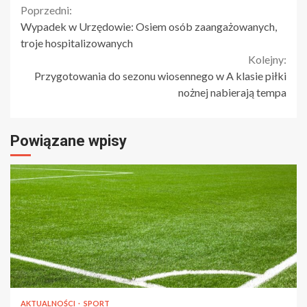
Continue
Poprzedni:
Wypadek w Urzędowie: Osiem osób zaangażowanych,
Reading
troje hospitalizowanych
Kolejny:
Przygotowania do sezonu wiosennego w A klasie piłki
nożnej nabierają tempa
Powiązane wpisy
AKTUALNOŚCI
SPORT