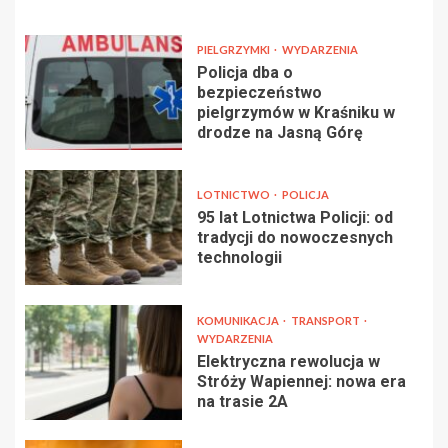
PIELGRZYMKI
WYDARZENIA
Policja dba o
bezpieczeństwo
pielgrzymów w Kraśniku w
drodze na Jasną Górę
LOTNICTWO
POLICJA
95 lat Lotnictwa Policji: od
tradycji do nowoczesnych
technologii
KOMUNIKACJA
TRANSPORT
WYDARZENIA
Elektryczna rewolucja w
Stróży Wapiennej: nowa era
na trasie 2A