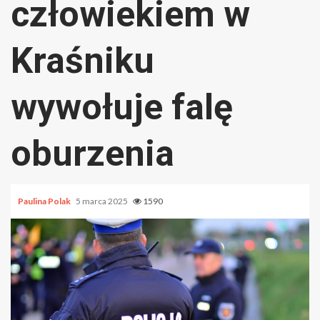
człowiekiem w
Kraśniku
wywołuje falę
oburzenia
Paulina Polak
5 marca 2025
1590