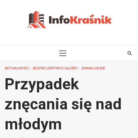
Skip
to
content
PRIMARY
MENU
AKTUALNOŚCI
BEZPIECZEŃTWO I SŁUŻBY
ZNANI LUDZIE
Przypadek
znęcania się nad
młodym