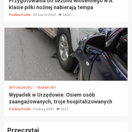
Przygotowania do sezonu wiosennego w A
klasie piłki nożnej nabierają tempa
Paulina Polak
13 marca 2025
1630
AKTUALNOŚCI
TRANSPORT
Wypadek w Urzędowie: Osiem osób
zaangażowanych, troje hospitalizowanych
Paulina Polak
5 marca 2025
1221
Przeczytaj