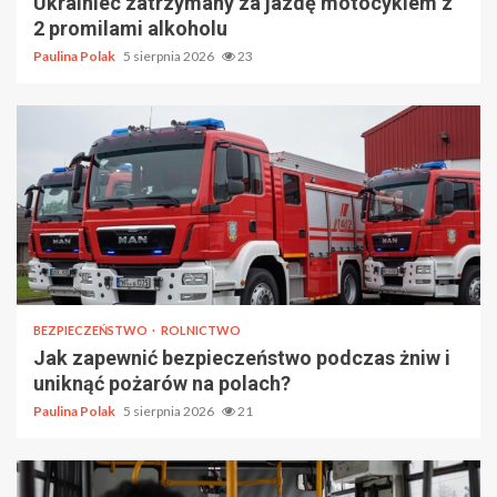
Ukrainiec zatrzymany za jazdę motocyklem z
2 promilami alkoholu
Paulina Polak
5 sierpnia 2026
23
BEZPIECZEŃSTWO
ROLNICTWO
Jak zapewnić bezpieczeństwo podczas żniw i
uniknąć pożarów na polach?
Paulina Polak
5 sierpnia 2026
21