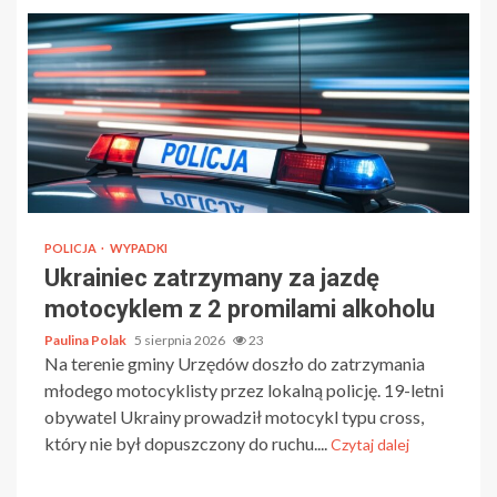
POLICJA
WYPADKI
Ukrainiec zatrzymany za jazdę
motocyklem z 2 promilami alkoholu
Paulina Polak
5 sierpnia 2026
23
Na terenie gminy Urzędów doszło do zatrzymania
młodego motocyklisty przez lokalną policję. 19-letni
obywatel Ukrainy prowadził motocykl typu cross,
który nie był dopuszczony do ruchu....
Czytaj dalej