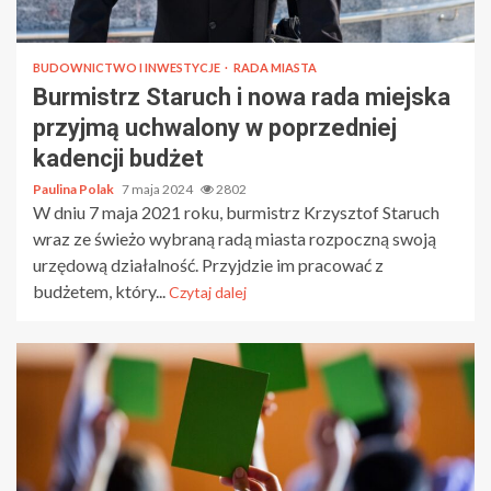
BUDOWNICTWO I INWESTYCJE
RADA MIASTA
Burmistrz Staruch i nowa rada miejska
przyjmą uchwalony w poprzedniej
kadencji budżet
Paulina Polak
7 maja 2024
2802
W dniu 7 maja 2021 roku, burmistrz Krzysztof Staruch
wraz ze świeżo wybraną radą miasta rozpoczną swoją
urzędową działalność. Przyjdzie im pracować z
budżetem, który...
Czytaj dalej