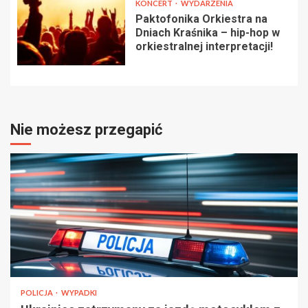
KONCERT
WYDARZENIA
Paktofonika Orkiestra na
Dniach Kraśnika – hip-hop w
orkiestralnej interpretacji!
Nie możesz przegapić
POLICJA
WYPADKI