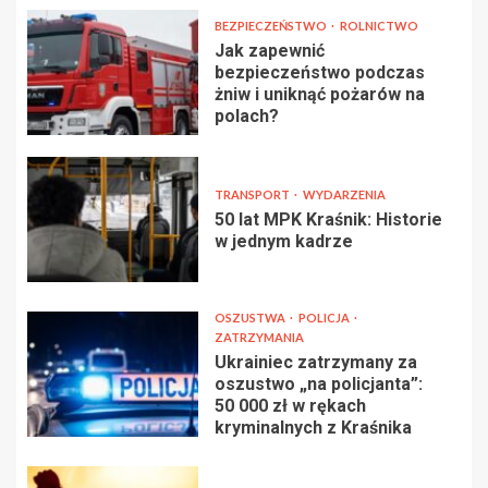
BEZPIECZEŃSTWO
ROLNICTWO
Jak zapewnić
bezpieczeństwo podczas
żniw i uniknąć pożarów na
polach?
TRANSPORT
WYDARZENIA
50 lat MPK Kraśnik: Historie
w jednym kadrze
OSZUSTWA
POLICJA
ZATRZYMANIA
Ukrainiec zatrzymany za
oszustwo „na policjanta”:
50 000 zł w rękach
kryminalnych z Kraśnika