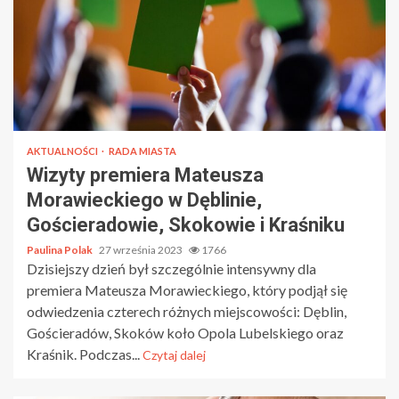
AKTUALNOŚCI
RADA MIASTA
Wizyty premiera Mateusza
Morawieckiego w Dęblinie,
Gościeradowie, Skokowie i Kraśniku
Paulina Polak
27 września 2023
1766
Dzisiejszy dzień był szczególnie intensywny dla
premiera Mateusza Morawieckiego, który podjął się
odwiedzenia czterech różnych miejscowości: Dęblin,
Gościeradów, Skoków koło Opola Lubelskiego oraz
Kraśnik. Podczas...
Czytaj dalej