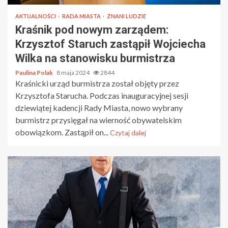
AKTUALNOŚCI
RADA MIASTA
ZNANI LUDZIE
Kraśnik pod nowym zarządem:
Krzysztof Staruch zastąpił Wojciecha
Wilka na stanowisku burmistrza
Paulina Polak
8 maja 2024
2844
Kraśnicki urząd burmistrza został objęty przez
Krzysztofa Starucha. Podczas inauguracyjnej sesji
dziewiątej kadencji Rady Miasta, nowo wybrany
burmistrz przysięgał na wierność obywatelskim
obowiązkom. Zastąpił on...
Czytaj dalej