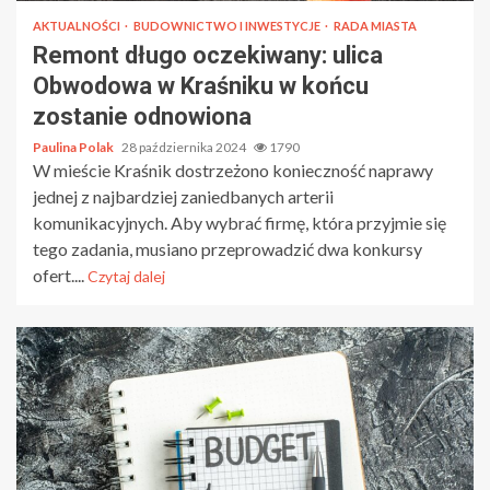
AKTUALNOŚCI
BUDOWNICTWO I INWESTYCJE
RADA MIASTA
Remont długo oczekiwany: ulica
Obwodowa w Kraśniku w końcu
zostanie odnowiona
Paulina Polak
28 października 2024
1790
W mieście Kraśnik dostrzeżono konieczność naprawy
jednej z najbardziej zaniedbanych arterii
komunikacyjnych. Aby wybrać firmę, która przyjmie się
tego zadania, musiano przeprowadzić dwa konkursy
ofert....
Czytaj dalej