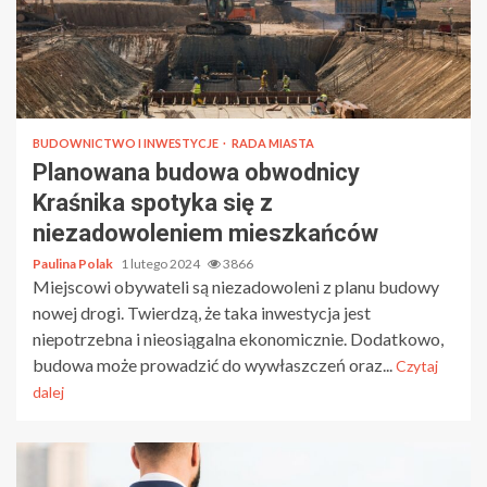
BUDOWNICTWO I INWESTYCJE
RADA MIASTA
Planowana budowa obwodnicy
Kraśnika spotyka się z
niezadowoleniem mieszkańców
Paulina Polak
1 lutego 2024
3866
Miejscowi obywateli są niezadowoleni z planu budowy
nowej drogi. Twierdzą, że taka inwestycja jest
niepotrzebna i nieosiągalna ekonomicznie. Dodatkowo,
budowa może prowadzić do wywłaszczeń oraz...
Czytaj
dalej