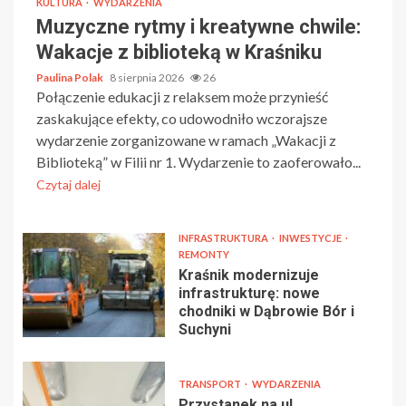
KULTURA
WYDARZENIA
Muzyczne rytmy i kreatywne chwile:
Wakacje z biblioteką w Kraśniku
Paulina Polak
8 sierpnia 2026
26
Połączenie edukacji z relaksem może przynieść
zaskakujące efekty, co udowodniło wczorajsze
wydarzenie zorganizowane w ramach „Wakacji z
Biblioteką” w Filii nr 1. Wydarzenie to zaoferowało...
Czytaj dalej
INFRASTRUKTURA
INWESTYCJE
REMONTY
Kraśnik modernizuje
infrastrukturę: nowe
chodniki w Dąbrowie Bór i
Suchyni
TRANSPORT
WYDARZENIA
Przystanek na ul.