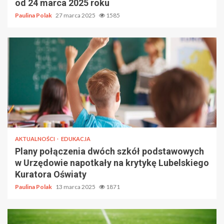
od 24 marca 2025 roku
Paulina Polak
27 marca 2025
1585
AKTUALNOŚCI
EDUKACJA
Plany połączenia dwóch szkół podstawowych
w Urzędowie napotkały na krytykę Lubelskiego
Kuratora Oświaty
Paulina Polak
13 marca 2025
1871