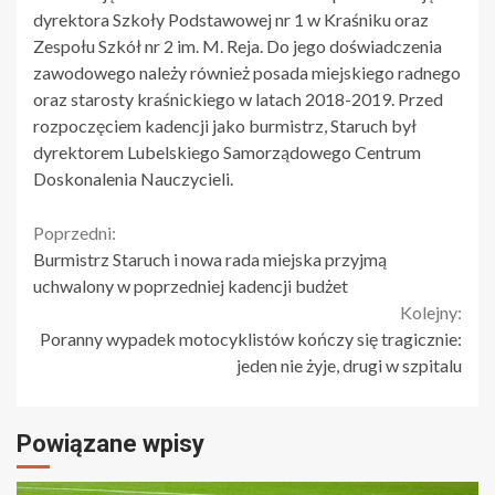
dyrektora Szkoły Podstawowej nr 1 w Kraśniku oraz
Zespołu Szkół nr 2 im. M. Reja. Do jego doświadczenia
zawodowego należy również posada miejskiego radnego
oraz starosty kraśnickiego w latach 2018-2019. Przed
rozpoczęciem kadencji jako burmistrz, Staruch był
dyrektorem Lubelskiego Samorządowego Centrum
Doskonalenia Nauczycieli.
Continue
Poprzedni:
Burmistrz Staruch i nowa rada miejska przyjmą
Reading
uchwalony w poprzedniej kadencji budżet
Kolejny:
Poranny wypadek motocyklistów kończy się tragicznie:
jeden nie żyje, drugi w szpitalu
Powiązane wpisy