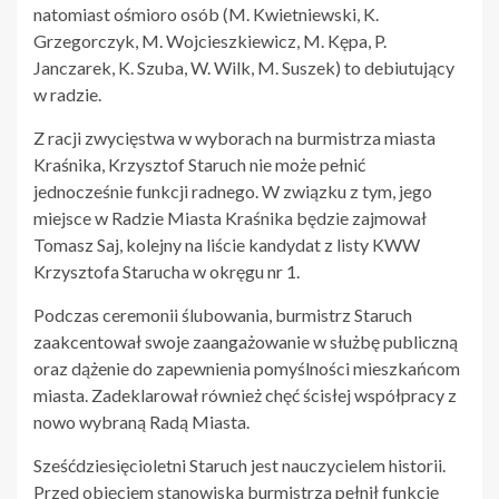
natomiast ośmioro osób (M. Kwietniewski, K.
Grzegorczyk, M. Wojcieszkiewicz, M. Kępa, P.
Janczarek, K. Szuba, W. Wilk, M. Suszek) to debiutujący
w radzie.
Z racji zwycięstwa w wyborach na burmistrza miasta
Kraśnika, Krzysztof Staruch nie może pełnić
jednocześnie funkcji radnego. W związku z tym, jego
miejsce w Radzie Miasta Kraśnika będzie zajmował
Tomasz Saj, kolejny na liście kandydat z listy KWW
Krzysztofa Starucha w okręgu nr 1.
Podczas ceremonii ślubowania, burmistrz Staruch
zaakcentował swoje zaangażowanie w służbę publiczną
oraz dążenie do zapewnienia pomyślności mieszkańcom
miasta. Zadeklarował również chęć ścisłej współpracy z
nowo wybraną Radą Miasta.
Sześćdziesięcioletni Staruch jest nauczycielem historii.
Przed objęciem stanowiska burmistrza pełnił funkcję