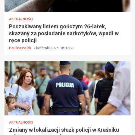
AKTUALNOŚCI
Poszukiwany listem gończym 26-latek,
skazany za posiadanie narkotyków, wpadł w
ręce policji
Paulina Polak
7 kwietnia 2025
1283
AKTUALNOŚCI
Zmiany w lokalizacji służb policji w Kraśniku