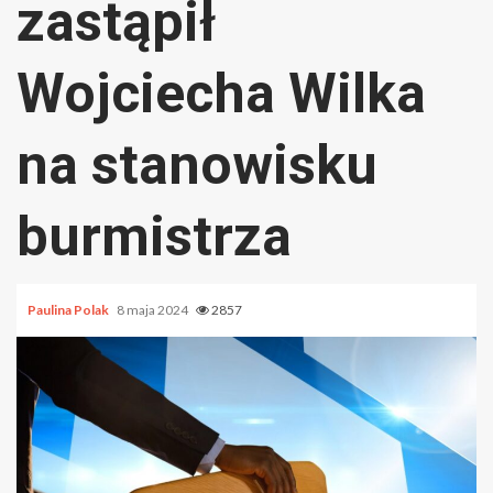
zastąpił
Wojciecha Wilka
na stanowisku
burmistrza
Paulina Polak
8 maja 2024
2857