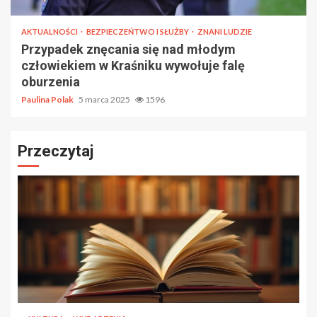
AKTUALNOŚCI
BEZPIECZEŃTWO I SŁUŻBY
ZNANI LUDZIE
Przypadek znęcania się nad młodym
człowiekiem w Kraśniku wywołuje falę
oburzenia
Paulina Polak
5 marca 2025
1596
Przeczytaj