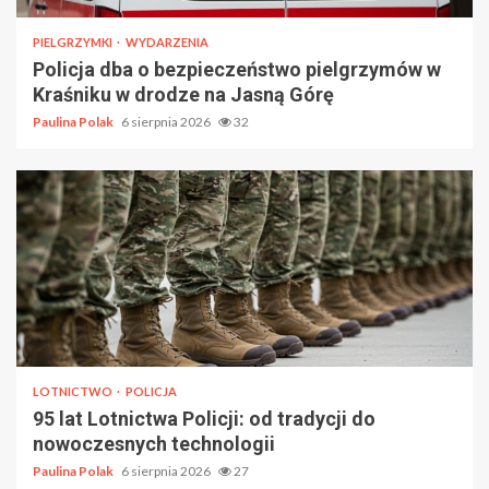
PIELGRZYMKI
WYDARZENIA
Policja dba o bezpieczeństwo pielgrzymów w
Kraśniku w drodze na Jasną Górę
Paulina Polak
6 sierpnia 2026
32
LOTNICTWO
POLICJA
95 lat Lotnictwa Policji: od tradycji do
nowoczesnych technologii
Paulina Polak
6 sierpnia 2026
27