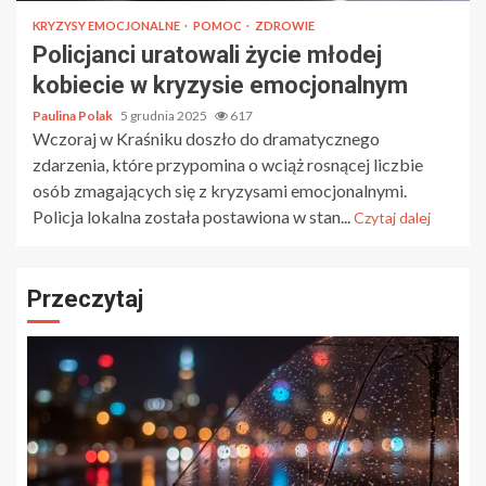
KRYZYSY EMOCJONALNE
POMOC
ZDROWIE
Policjanci uratowali życie młodej
kobiecie w kryzysie emocjonalnym
Paulina Polak
5 grudnia 2025
617
Wczoraj w Kraśniku doszło do dramatycznego
zdarzenia, które przypomina o wciąż rosnącej liczbie
osób zmagających się z kryzysami emocjonalnymi.
Policja lokalna została postawiona w stan...
Czytaj dalej
Przeczytaj