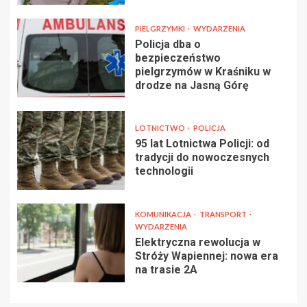
PIELGRZYMKI
WYDARZENIA
Policja dba o
bezpieczeństwo
pielgrzymów w Kraśniku w
drodze na Jasną Górę
LOTNICTWO
POLICJA
95 lat Lotnictwa Policji: od
tradycji do nowoczesnych
technologii
KOMUNIKACJA
TRANSPORT
WYDARZENIA
Elektryczna rewolucja w
Stróży Wapiennej: nowa era
na trasie 2A