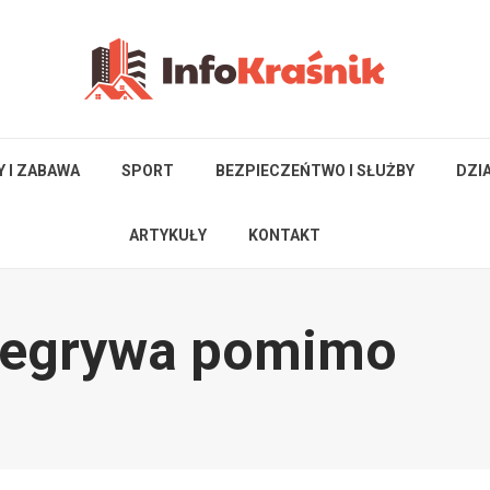
Y I ZABAWA
SPORT
BEZPIECZEŃTWO I SŁUŻBY
DZI
ARTYKUŁY
KONTAKT
rzegrywa pomimo