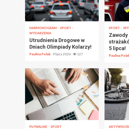
HARMONOGRAM
SPORT
SPORT
WY
WYDARZENIA
Zawody 
Utrudnienia Drogowe w
strażak
Dniach Olimpiady Kolarzy!
5 lipca!
Paulina Polak
9 lipca 2026
127
Paulina Pol
PŁYWALNIE
SPORT
AKTYWNOŚ