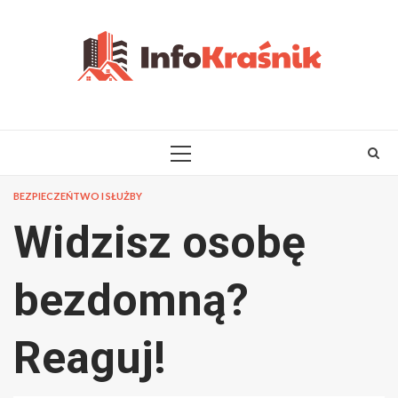
Skip
to
content
PRIMARY
MENU
BEZPIECZEŃTWO I SŁUŻBY
Widzisz osobę
bezdomną?
Reaguj!