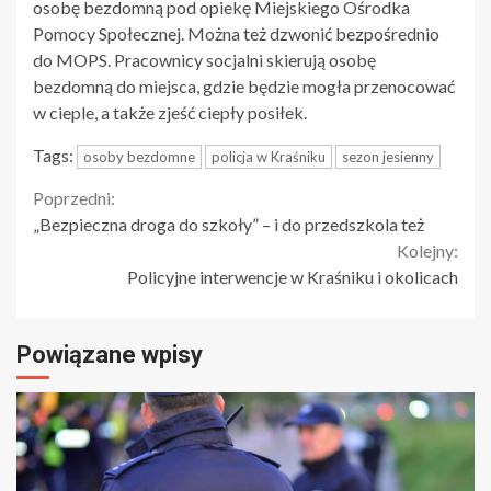
osobę bezdomną pod opiekę Miejskiego Ośrodka
Pomocy Społecznej. Można też dzwonić bezpośrednio
do MOPS. Pracownicy socjalni skierują osobę
bezdomną do miejsca, gdzie będzie mogła przenocować
w cieple, a także zjeść ciepły posiłek.
Tags:
osoby bezdomne
policja w Kraśniku
sezon jesienny
Continue
Poprzedni:
„Bezpieczna droga do szkoły” – i do przedszkola też
Reading
Kolejny:
Policyjne interwencje w Kraśniku i okolicach
Powiązane wpisy