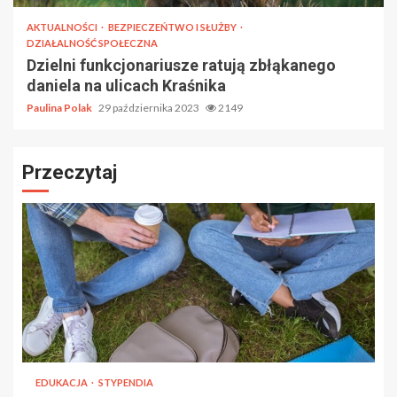
AKTUALNOŚCI
BEZPIECZEŃTWO I SŁUŻBY
DZIAŁALNOŚĆ SPOŁECZNA
Dzielni funkcjonariusze ratują zbłąkanego
daniela na ulicach Kraśnika
Paulina Polak
29 października 2023
2149
Przeczytaj
EDUKACJA
STYPENDIA