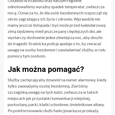
Ostatnio w Kraśniku oraz naszym regionie
odnotowaliśmy wyraźny spadek temperatur, zwłaszcza
nocą. Oznacza to, że dla osób bezdomnych rozpoczął się
okres zagrażający ich życiu i zdrowiu. Wprawdzie nie
mamy jeszcze listopada i być może przed kalendarzową
zimą będziemy mieli jeszcze parę cieplejszych dni, ale
wystarczy dosłownie jedna zimniejsza noc, aby doszło
do tragedii. Kraśnicka policja apeluje o to, by zwracać
uwagę na osoby bezdomne i zawiadamiać służby, w celu
pomocy tym osobom.
Jak można pomagać?
Służby zachęcają aby dzwonić na numer alarmowy, kiedy
tylko zauważymy osobę bezdomną. Zwróćmy
szczególną uwagę na tych ludzi, zwłaszcza w takich
miejscach jak przystanki komunikacji miejskiej,
pustostany, parki, klatki schodowe, śmietnikowe altany.
Po poinformowaniu służb funkcjonariusze przekażą