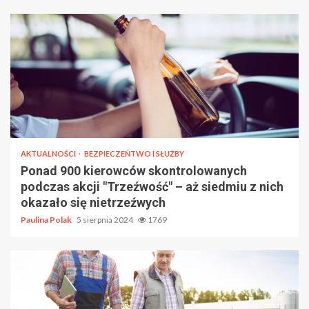
AKTUALNOŚCI
BEZPIECZEŃTWO I SŁUŻBY
Ponad 900 kierowców skontrolowanych
podczas akcji "Trzeźwość" – aż siedmiu z nich
okazało się nietrzeźwych
Paulina Polak
5 sierpnia 2024
1769