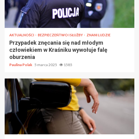
AKTUALNOŚCI
BEZPIECZEŃTWO I SŁUŻBY
ZNANI LUDZIE
Przypadek znęcania się nad młodym
człowiekiem w Kraśniku wywołuje falę
oburzenia
Paulina Polak
5 marca 2025
1585