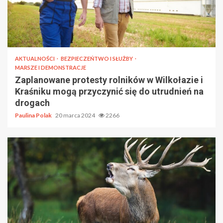
AKTUALNOŚCI
BEZPIECZEŃTWO I SŁUŻBY
MARSZE I DEMONSTRACJE
Zaplanowane protesty rolników w Wilkołazie i
Kraśniku mogą przyczynić się do utrudnień na
drogach
Paulina Polak
20 marca 2024
2266