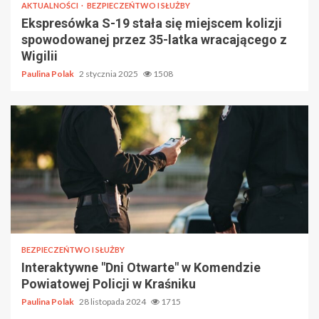
AKTUALNOŚCI
BEZPIECZEŃTWO I SŁUŻBY
Ekspresówka S-19 stała się miejscem kolizji
spowodowanej przez 35-latka wracającego z
Wigilii
Paulina Polak
2 stycznia 2025
1508
BEZPIECZEŃTWO I SŁUŻBY
Interaktywne "Dni Otwarte" w Komendzie
Powiatowej Policji w Kraśniku
Paulina Polak
28 listopada 2024
1715