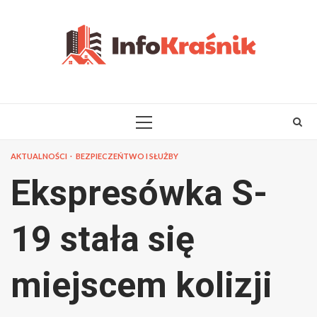
Skip
to
content
PRIMARY
MENU
AKTUALNOŚCI
BEZPIECZEŃTWO I SŁUŻBY
Ekspresówka S-
19 stała się
miejscem kolizji