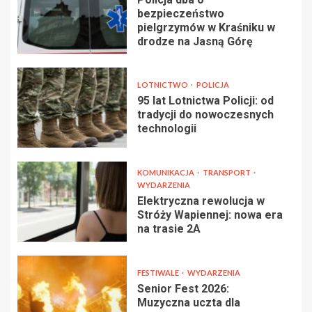
bezpieczeństwo
pielgrzymów w Kraśniku w
drodze na Jasną Górę
LOTNICTWO
POLICJA
95 lat Lotnictwa Policji: od
tradycji do nowoczesnych
technologii
KOMUNIKACJA
TRANSPORT
WYDARZENIA
Elektryczna rewolucja w
Stróży Wapiennej: nowa era
na trasie 2A
FESTIWALE
WYDARZENIA
Senior Fest 2026:
Muzyczna uczta dla