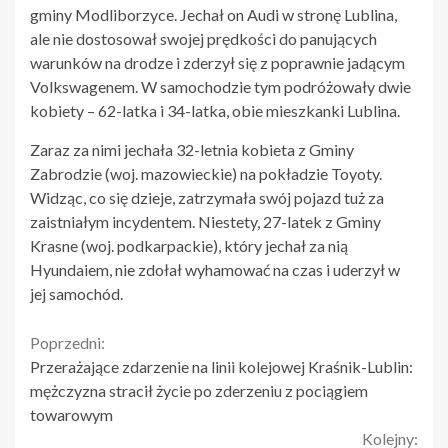
gminy Modliborzyce. Jechał on Audi w stronę Lublina,
ale nie dostosował swojej prędkości do panujących
warunków na drodze i zderzył się z poprawnie jadącym
Volkswagenem. W samochodzie tym podróżowały dwie
kobiety – 62-latka i 34-latka, obie mieszkanki Lublina.
Zaraz za nimi jechała 32-letnia kobieta z Gminy
Zabrodzie (woj. mazowieckie) na pokładzie Toyoty.
Widząc, co się dzieje, zatrzymała swój pojazd tuż za
zaistniałym incydentem. Niestety, 27-latek z Gminy
Krasne (woj. podkarpackie), który jechał za nią
Hyundaiem, nie zdołał wyhamować na czas i uderzył w
jej samochód.
Continue
Poprzedni:
Przerażające zdarzenie na linii kolejowej Kraśnik-Lublin:
Reading
mężczyzna stracił życie po zderzeniu z pociągiem
towarowym
Kolejny: