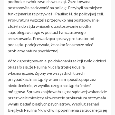
podłodze zwłoki swoich wnucząt. Zszokowana
postanowiła zadzwonić na policję. Przybyli na miejsce
funkcjonariusze przywieźli Paulinę N. do policyjnej celi.
Prokuratura wszczęła przeciwko niej postępowanie i
złożyła do sądu wniosek o zastosowanie środka
zapobiegawczego w postaci tymczasowego
aresztowania. Prowadząca sprawy prokurator od
początku podejrzewała, że oskarżona może mieć
problemy natury psychicznej.
W toku postępowania, po dokonaniu sekcji zwłok dzieci
okazało się, że Paulina N. całą trójkę udusiła
własnoręcznie. Zgony we wszystkich trzech
przypadkach nastąpiły w ten sam sposób, poprzez
niedotlenienie, w wyniku czego nastąpiła śmierć
mózgowa. Sprawa znajdowała się na sądowej wokandzie
przez wiele miesięcy aż wreszcie prokuratura otrzymała
wyniki badań biegłych psychiatrów. Według zeznań
biegłych Paulina N/. w chwili popełnienia zarzucanego jej