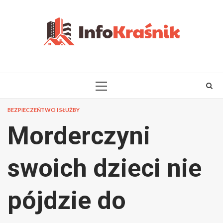
Skip
to
content
PRIMARY
MENU
BEZPIECZEŃTWO I SŁUŻBY
Morderczyni
swoich dzieci nie
pójdzie do