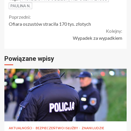
PAULINA N.
Continue
Poprzedni:
Ofiara oszustów straciła 170 tys. złotych
Reading
Kolejny:
Wypadek za wypadkiem
Powiązane wpisy
AKTUALNOŚCI
BEZPIECZEŃTWO I SŁUŻBY
ZNANI LUDZIE