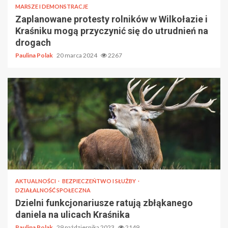
MARSZE I DEMONSTRACJE
Zaplanowane protesty rolników w Wilkołazie i
Kraśniku mogą przyczynić się do utrudnień na
drogach
Paulina Polak
20 marca 2024
2267
AKTUALNOŚCI
BEZPIECZEŃTWO I SŁUŻBY
DZIAŁALNOŚĆ SPOŁECZNA
Dzielni funkcjonariusze ratują zbłąkanego
daniela na ulicach Kraśnika
Paulina Polak
29 października 2023
2149