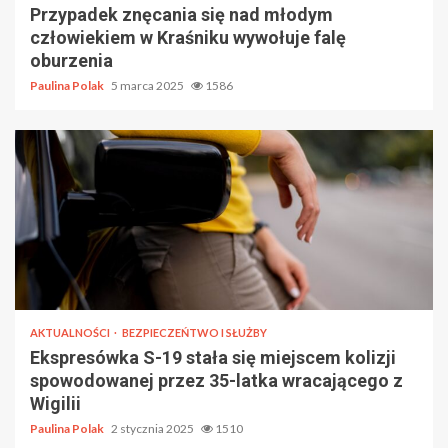
Przypadek znęcania się nad młodym
człowiekiem w Kraśniku wywołuje falę
oburzenia
Paulina Polak
5 marca 2025
1586
AKTUALNOŚCI
BEZPIECZEŃTWO I SŁUŻBY
Ekspresówka S-19 stała się miejscem kolizji
spowodowanej przez 35-latka wracającego z
Wigilii
Paulina Polak
2 stycznia 2025
1510