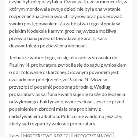
czynu była niepoczytalna. Oznacza to, że w momencie, w
którym mordowała swoje dzieci nie była ona w stanie
rozpoznać znaczenia swoich czynów oraz pokierować
swoim postępowaniem. Za zabójstwo tego stopnia w
polskim Kodeksie karnym grozi najwyższa możliwa
przewidziana przez ustawodawcę kara, tj. kara
dożywotniego pozbawienia wolności.
Jednakże wobec tego, co się okazało w stosunku do
Pauliny N. prokuratura zwróciła się do sądu z wnioskiem
o od izolowanie oskarżonej. Głównym powodem jest
uzasadnione podejrzenie, że Paulina N. Może w
przyszłości popełnić podobną zbrodnię. Według
prokuratury oskarżona kwalifikuje się także do leczenia
odwykowego. Faktycznie, w przeszłości, jeszcze przed
popełnieniem zbrodni miała ona problemy z
nadużywaniem alkoholu. Póki co nie wiadomo jeszcze,
kiedy sąd rozpatrzy wniosek prokuratury.
Tags:
MORDERSTWO 3 DZIECI
NIEPOCZYTALNOŚĆ