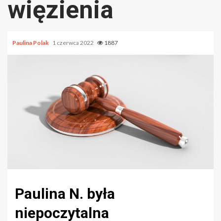
więzienia
Paulina Polak
1 czerwca 2022
1887
Paulina N. była
niepoczytalna