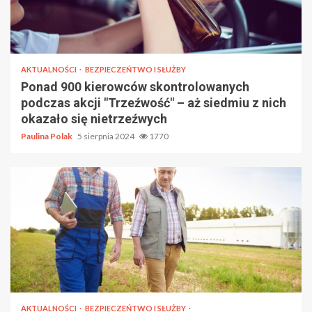
AKTUALNOŚCI
BEZPIECZEŃTWO I SŁUŻBY
Ponad 900 kierowców skontrolowanych
podczas akcji "Trzeźwość" – aż siedmiu z nich
okazało się nietrzeźwych
Paulina Polak
5 sierpnia 2024
1770
AKTUALNOŚCI
BEZPIECZEŃTWO I SŁUŻBY