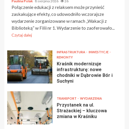
Paulina Polak
8 sierpnia 2026
26
Połączenie edukacji z relaksem może przynieść
zaskakujące efekty, co udowodniło wczorajsze
wydarzenie zorganizowane w ramach „Wakacji z
Biblioteką” w Filii nr 1. Wydarzenie to zaoferowało...
Czytaj dalej
INFRASTRUKTURA
INWESTYCJE
REMONTY
Kraśnik modernizuje
infrastrukturę: nowe
chodniki w Dąbrowie Bór i
Suchyni
TRANSPORT
WYDARZENIA
Przystanek na ul.
Strażackiej – kluczowa
zmiana w Kraśniku