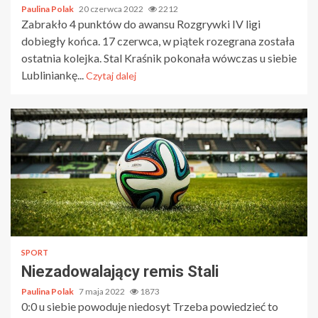
Paulina Polak
20 czerwca 2022
2212
Zabrakło 4 punktów do awansu Rozgrywki IV ligi
dobiegły końca. 17 czerwca, w piątek rozegrana została
ostatnia kolejka. Stal Kraśnik pokonała wówczas u siebie
Lubliniankę...
Czytaj dalej
SPORT
Niezadowalający remis Stali
Paulina Polak
7 maja 2022
1873
0:0 u siebie powoduje niedosyt Trzeba powiedzieć to