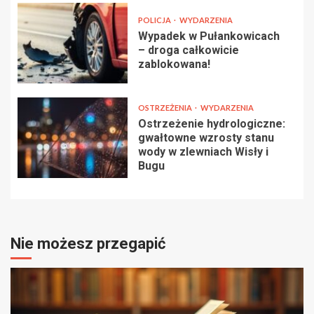
POLICJA
WYDARZENIA
Wypadek w Pułankowicach
– droga całkowicie
zablokowana!
OSTRZEŻENIA
WYDARZENIA
Ostrzeżenie hydrologiczne:
gwałtowne wzrosty stanu
wody w zlewniach Wisły i
Bugu
Nie możesz przegapić