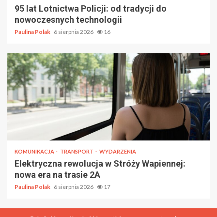
95 lat Lotnictwa Policji: od tradycji do
nowoczesnych technologii
Paulina Polak
6 sierpnia 2026
16
KOMUNIKACJA
TRANSPORT
WYDARZENIA
Elektryczna rewolucja w Stróży Wapiennej:
nowa era na trasie 2A
Paulina Polak
6 sierpnia 2026
17