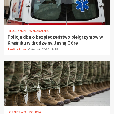
PIELGRZYMKI
WYDARZENIA
Policja dba o bezpieczeństwo pielgrzymów w
Kraśniku w drodze na Jasną Górę
Paulina Polak
6 sierpnia 2026
19
LOTNICTWO
POLICJA