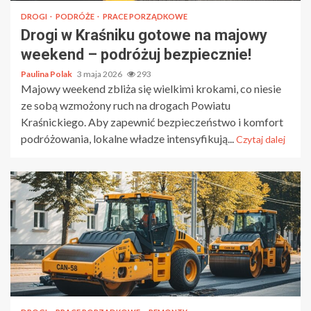
DROGI
PODRÓŻE
PRACE PORZĄDKOWE
Drogi w Kraśniku gotowe na majowy
weekend – podróżuj bezpiecznie!
Paulina Polak
3 maja 2026
293
Majowy weekend zbliża się wielkimi krokami, co niesie
ze sobą wzmożony ruch na drogach Powiatu
Kraśnickiego. Aby zapewnić bezpieczeństwo i komfort
podróżowania, lokalne władze intensyfikują...
Czytaj dalej