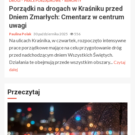
DROGI
PRACE PORZĄDKOWE
REMONTY
Porządki na drogach w Kraśniku przed
Dniem Zmarłych: Cmentarz w centrum
uwagi
Paulina Polak
30 października 2025
556
Na ulicach Kraśnika, w czwartek, rozpoczęto intensywne
prace porządkowe mające na celu przygotowanie dróg
przed nadchodzącym dniem Wszystkich Świętych.
Działania te obejmują przede wszystkim obszary...
Czytaj
dalej
Przeczytaj