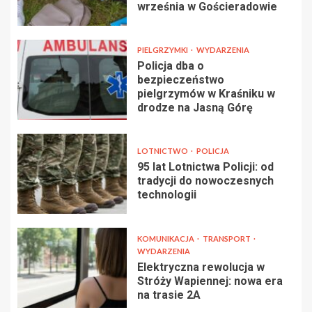
września w Gościeradowie
PIELGRZYMKI
WYDARZENIA
Policja dba o
bezpieczeństwo
pielgrzymów w Kraśniku w
drodze na Jasną Górę
LOTNICTWO
POLICJA
95 lat Lotnictwa Policji: od
tradycji do nowoczesnych
technologii
KOMUNIKACJA
TRANSPORT
WYDARZENIA
Elektryczna rewolucja w
Stróży Wapiennej: nowa era
na trasie 2A