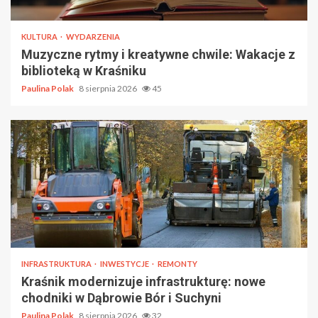
KULTURA
WYDARZENIA
Muzyczne rytmy i kreatywne chwile: Wakacje z
biblioteką w Kraśniku
Paulina Polak
8 sierpnia 2026
45
INFRASTRUKTURA
INWESTYCJE
REMONTY
Kraśnik modernizuje infrastrukturę: nowe
chodniki w Dąbrowie Bór i Suchyni
Paulina Polak
8 sierpnia 2026
32