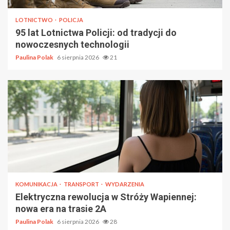
LOTNICTWO
POLICJA
95 lat Lotnictwa Policji: od tradycji do
nowoczesnych technologii
Paulina Polak
6 sierpnia 2026
21
KOMUNIKACJA
TRANSPORT
WYDARZENIA
Elektryczna rewolucja w Stróży Wapiennej:
nowa era na trasie 2A
Paulina Polak
6 sierpnia 2026
28