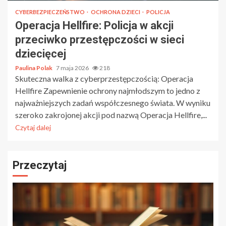
CYBERBEZPIECZEŃSTWO
OCHRONA DZIECI
POLICJA
Operacja Hellfire: Policja w akcji
przeciwko przestępczości w sieci
dziecięcej
Paulina Polak
7 maja 2026
218
Skuteczna walka z cyberprzestępczością: Operacja
Hellfire Zapewnienie ochrony najmłodszym to jedno z
najważniejszych zadań współczesnego świata. W wyniku
szeroko zakrojonej akcji pod nazwą Operacja Hellfire,...
Czytaj dalej
Przeczytaj