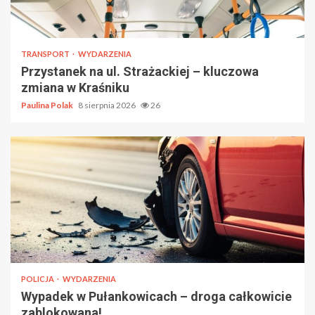
TRANSPORT
WYDARZENIA
Przystanek na ul. Strażackiej – kluczowa
zmiana w Kraśniku
Paulina Polak
8 sierpnia 2026
26
POLICJA
WYDARZENIA
Wypadek w Pułankowicach – droga całkowicie
zablokowana!