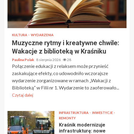
KULTURA
WYDARZENIA
Muzyczne rytmy i kreatywne chwile:
Wakacje z biblioteką w Kraśniku
Paulina Polak
8 sierpnia 2026
28
Połączenie edukacji z relaksem może przynieść
zaskakujące efekty, co udowodniło wczorajsze
wydarzenie zorganizowane w ramach „Wakacji z
Biblioteką” w Filii nr 1. Wydarzenie to zaoferowało...
Czytaj dalej
INFRASTRUKTURA
INWESTYCJE
REMONTY
Kraśnik modernizuje
infrastrukturę: nowe