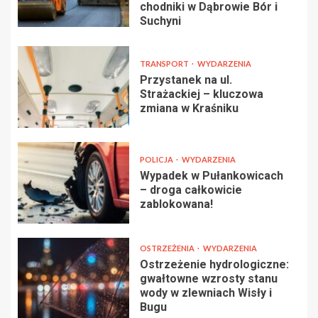
chodniki w Dąbrowie Bór i
Suchyni
TRANSPORT
WYDARZENIA
Przystanek na ul.
Strażackiej – kluczowa
zmiana w Kraśniku
POLICJA
WYDARZENIA
Wypadek w Pułankowicach
– droga całkowicie
zablokowana!
OSTRZEŻENIA
WYDARZENIA
Ostrzeżenie hydrologiczne:
gwałtowne wzrosty stanu
wody w zlewniach Wisły i
Bugu