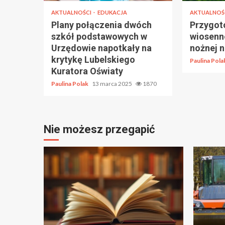
AKTUALNOŚCI
EDUKACJA
AKTUALNOŚ
Plany połączenia dwóch
Przygot
szkół podstawowych w
wiosenne
Urzędowie napotkały na
nożnej 
krytykę Lubelskiego
Paulina Pol
Kuratora Oświaty
Paulina Polak
13 marca 2025
1870
Nie możesz przegapić