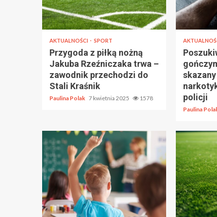
AKTUALNOŚCI
SPORT
AKTUALNOŚ
Przygoda z piłką nożną
Poszuki
Jakuba Rzeźniczaka trwa –
gończym
zawodnik przechodzi do
skazany
Stali Kraśnik
narkoty
policji
Paulina Polak
7 kwietnia 2025
1578
Paulina Pol