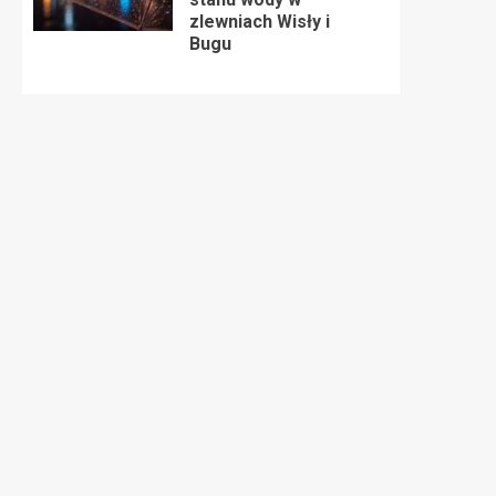
zlewniach Wisły i
Bugu