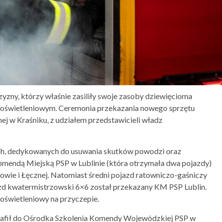
yzny, którzy właśnie zasiliły swoje zasoby dziewięcioma
 oświetleniowym. Ceremonia przekazania nowego sprzętu
j w Kraśniku, z udziałem przedstawicieli władz
ch, dedykowanych do usuwania skutków powodzi oraz
mendą Miejską PSP w Lublinie (która otrzymała dwa pojazdy)
wie i Łęcznej. Natomiast średni pojazd ratowniczo-gaśniczy
azd kwatermistrzowski 6×6 został przekazany KM PSP Lublin.
oświetleniowy na przyczepie.
trafił do Ośrodka Szkolenia Komendy Wojewódzkiej PSP w