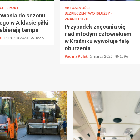
CI
SPORT
AKTUALNOŚCI
BEZPIECZEŃTWO I SŁUŻBY
owania do sezonu
ZNANI LUDZIE
go w A klasie piłki
Przypadek znęcania się
nabierają tempa
nad młodym człowiekiem
ak
13 marca 2025
1638
w Kraśniku wywołuje falę
oburzenia
Paulina Polak
5 marca 2025
1596