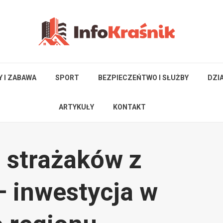
Y I ZABAWA
SPORT
BEZPIECZEŃTWO I SŁUŻBY
DZI
ARTYKUŁY
KONTAKT
 strażaków z
– inwestycja w