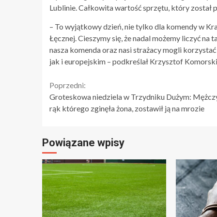
Lublinie. Całkowita wartość sprzętu, który został 
– To wyjątkowy dzień, nie tylko dla komendy w Kraś
Łęcznej. Cieszymy się, że nadal możemy liczyć na 
nasza komenda oraz nasi strażacy mogli korzystać
jak i europejskim – podkreślał Krzysztof Komorski
Continue
Poprzedni:
Groteskowa niedziela w Trzydniku Dużym: Mężcz
Reading
rąk którego zginęła żona, zostawił ją na mrozie
Powiązane wpisy