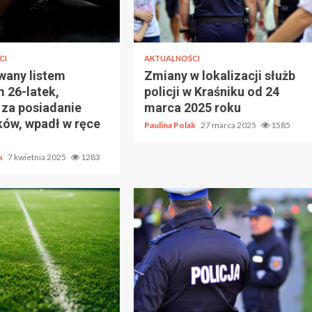
CI
AKTUALNOŚCI
wany listem
Zmiany w lokalizacji służb
 26-latek,
policji w Kraśniku od 24
 za posiadanie
marca 2025 roku
ków, wpadł w ręce
Paulina Polak
27 marca 2025
1585
ak
7 kwietnia 2025
1283