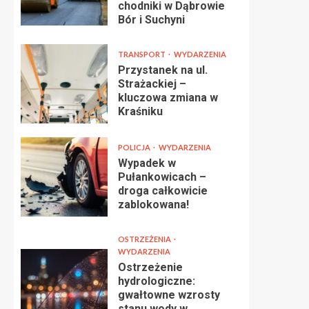
chodniki w Dąbrowie
Bór i Suchyni
TRANSPORT
WYDARZENIA
Przystanek na ul.
Strażackiej –
kluczowa zmiana w
Kraśniku
POLICJA
WYDARZENIA
Wypadek w
Pułankowicach –
droga całkowicie
zablokowana!
OSTRZEŻENIA
WYDARZENIA
Ostrzeżenie
hydrologiczne:
gwałtowne wzrosty
stanu wody w