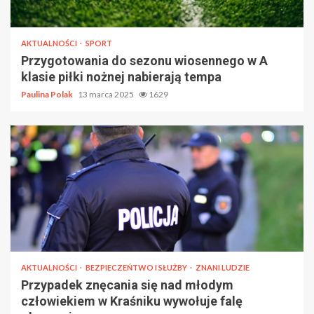
AKTUALNOŚCI
SPORT
Przygotowania do sezonu wiosennego w A
klasie piłki nożnej nabierają tempa
Paulina Polak
13 marca 2025
1629
AKTUALNOŚCI
BEZPIECZEŃTWO I SŁUŻBY
ZNANI LUDZIE
Przypadek znęcania się nad młodym
człowiekiem w Kraśniku wywołuje falę