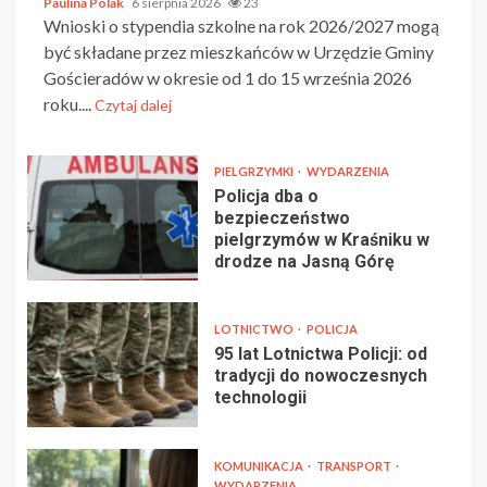
Paulina Polak
6 sierpnia 2026
23
Wnioski o stypendia szkolne na rok 2026/2027 mogą
być składane przez mieszkańców w Urzędzie Gminy
Gościeradów w okresie od 1 do 15 września 2026
roku....
Czytaj dalej
PIELGRZYMKI
WYDARZENIA
Policja dba o
bezpieczeństwo
pielgrzymów w Kraśniku w
drodze na Jasną Górę
LOTNICTWO
POLICJA
95 lat Lotnictwa Policji: od
tradycji do nowoczesnych
technologii
KOMUNIKACJA
TRANSPORT
WYDARZENIA