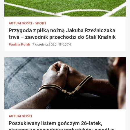
AKTUALNOŚCI
SPORT
Przygoda z piłką nożną Jakuba Rzeźniczaka
trwa – zawodnik przechodzi do Stali Kraśnik
Paulina Polak
7 kwietnia 2025
1574
AKTUALNOŚCI
Poszukiwany listem gończym 26-latek,
skazany za posiadanie narkotyków, wpadł w