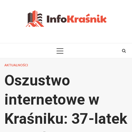
Skip
to
content
PRIMARY
MENU
AKTUALNOŚCI
Oszustwo
internetowe w
Kraśniku: 37-latek