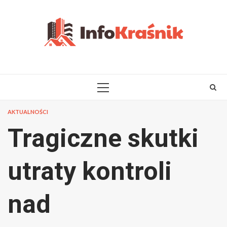
Skip
to
content
PRIMARY
MENU
AKTUALNOŚCI
Tragiczne skutki
utraty kontroli
nad