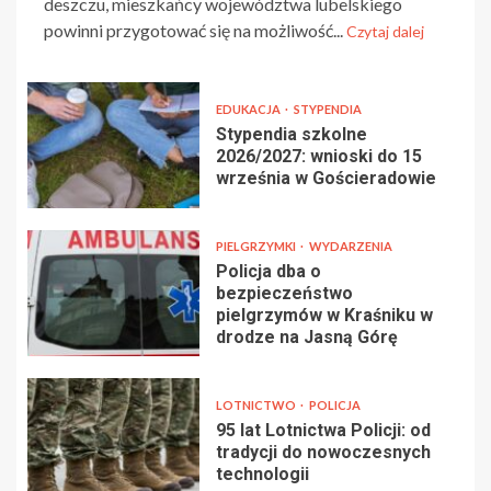
deszczu, mieszkańcy województwa lubelskiego
powinni przygotować się na możliwość...
Czytaj dalej
EDUKACJA
STYPENDIA
Stypendia szkolne
2026/2027: wnioski do 15
września w Gościeradowie
PIELGRZYMKI
WYDARZENIA
Policja dba o
bezpieczeństwo
pielgrzymów w Kraśniku w
drodze na Jasną Górę
LOTNICTWO
POLICJA
95 lat Lotnictwa Policji: od
tradycji do nowoczesnych
technologii