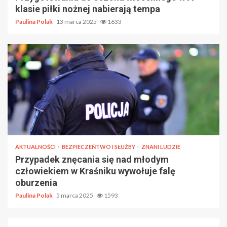
klasie piłki nożnej nabierają tempa
Paulina Polak
13 marca 2025
1633
AKTUALNOŚCI
BEZPIECZEŃTWO I SŁUŻBY
ZNANI LUDZIE
Przypadek znęcania się nad młodym
człowiekiem w Kraśniku wywołuje falę
oburzenia
Paulina Polak
5 marca 2025
1593