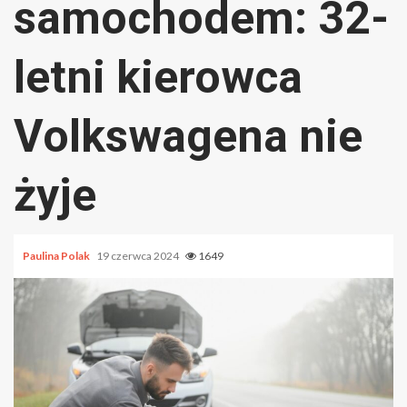
samochodem: 32-
letni kierowca
Volkswagena nie
żyje
Paulina Polak
19 czerwca 2024
1649