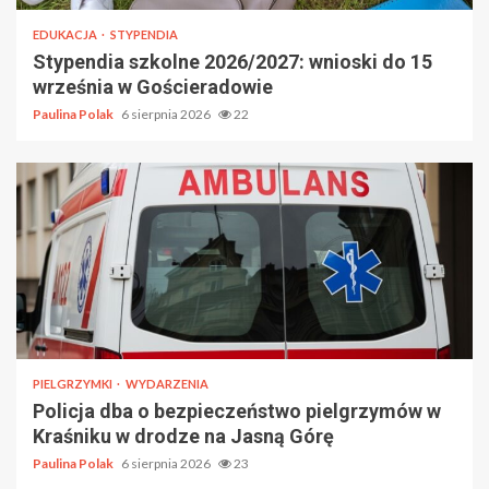
EDUKACJA
STYPENDIA
Stypendia szkolne 2026/2027: wnioski do 15
września w Gościeradowie
Paulina Polak
6 sierpnia 2026
22
PIELGRZYMKI
WYDARZENIA
Policja dba o bezpieczeństwo pielgrzymów w
Kraśniku w drodze na Jasną Górę
Paulina Polak
6 sierpnia 2026
23