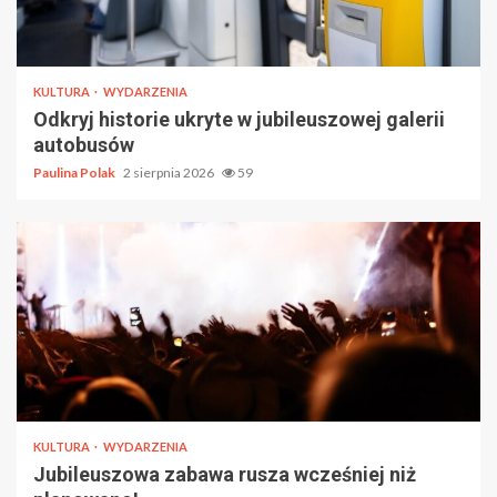
KULTURA
WYDARZENIA
Odkryj historie ukryte w jubileuszowej galerii
autobusów
Paulina Polak
2 sierpnia 2026
59
KULTURA
WYDARZENIA
Jubileuszowa zabawa rusza wcześniej niż