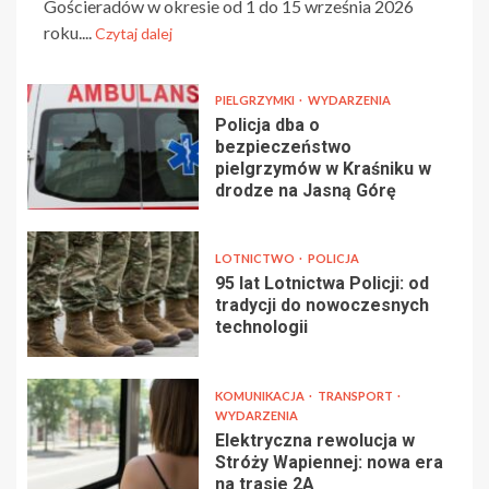
Gościeradów w okresie od 1 do 15 września 2026
roku....
Czytaj dalej
PIELGRZYMKI
WYDARZENIA
Policja dba o
bezpieczeństwo
pielgrzymów w Kraśniku w
drodze na Jasną Górę
LOTNICTWO
POLICJA
95 lat Lotnictwa Policji: od
tradycji do nowoczesnych
technologii
KOMUNIKACJA
TRANSPORT
WYDARZENIA
Elektryczna rewolucja w
Stróży Wapiennej: nowa era
na trasie 2A