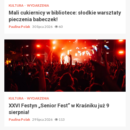
KULTURA
WYDARZENIA
Mali cukiernicy w bibliotece: słodkie warsztaty
pieczenia babeczek!
Paulina Polak
30 lipca 2026
60
KULTURA
WYDARZENIA
XXVI Festyn „Senior Fest” w Kraśniku już 9
sierpnia!
Paulina Polak
29 lipca 2026
113