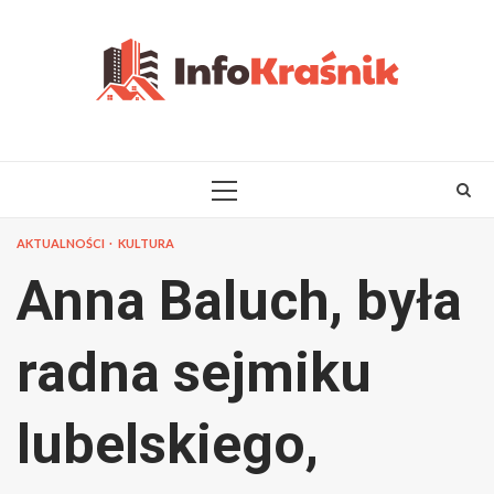
Skip
to
content
PRIMARY
MENU
AKTUALNOŚCI
KULTURA
Anna Baluch, była
radna sejmiku
lubelskiego,