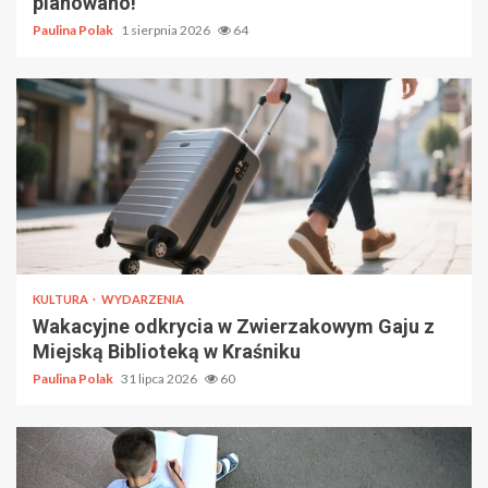
planowano!
Paulina Polak
1 sierpnia 2026
64
KULTURA
WYDARZENIA
Wakacyjne odkrycia w Zwierzakowym Gaju z
Miejską Biblioteką w Kraśniku
Paulina Polak
31 lipca 2026
60