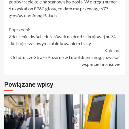
zdobył reelekcję na stanowisko posła. W okręgu numer
6 uzyskał on 8363 głosy, co dało mu przewagę 677
głosów nad Anną Baluch.
Continue
Poprzedni:
Zderzenie dwóch ciężarówek na drodze krajowej nr 74
Reading
skutkuje czasowym zablokowaniem trasy
Kolejny:
Ochotnicze Straże Pożarne w Lubelskiem mogą uzyskać
wsparcie finansowe
Powiązane wpisy