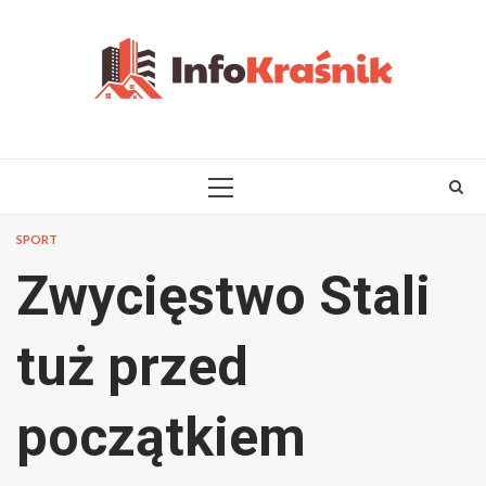
Skip
to
content
PRIMARY
MENU
SPORT
Zwycięstwo Stali
tuż przed
początkiem