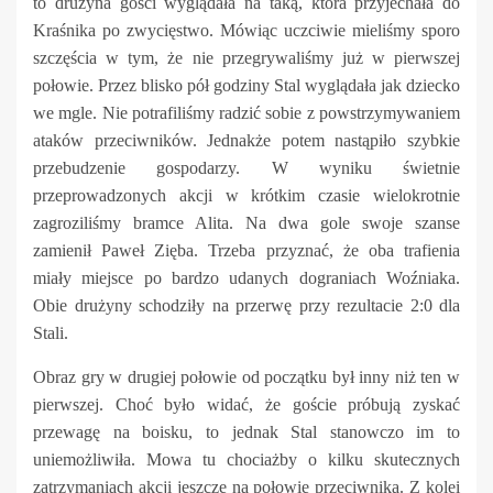
to drużyna gości wyglądała na taką, która przyjechała do
Kraśnika po zwycięstwo. Mówiąc uczciwie mieliśmy sporo
szczęścia w tym, że nie przegrywaliśmy już w pierwszej
połowie. Przez blisko pół godziny Stal wyglądała jak dziecko
we mgle. Nie potrafiliśmy radzić sobie z powstrzymywaniem
ataków przeciwników. Jednakże potem nastąpiło szybkie
przebudzenie gospodarzy. W wyniku świetnie
przeprowadzonych akcji w krótkim czasie wielokrotnie
zagroziliśmy bramce Alita. Na dwa gole swoje szanse
zamienił Paweł Zięba. Trzeba przyznać, że oba trafienia
miały miejsce po bardzo udanych dograniach Woźniaka.
Obie drużyny schodziły na przerwę przy rezultacie 2:0 dla
Stali.
Obraz gry w drugiej połowie od początku był inny niż ten w
pierwszej. Choć było widać, że goście próbują zyskać
przewagę na boisku, to jednak Stal stanowczo im to
uniemożliwiła. Mowa tu chociażby o kilku skutecznych
zatrzymaniach akcji jeszcze na połowie przeciwnika. Z kolei