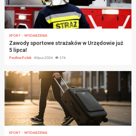
SPORT
WYDARZENIA
Zawody sportowe strażaków w Urzędowie już
5 lipca!
Paulina Polak
4 lipca 2026
176
SPORT
WYDARZENIA