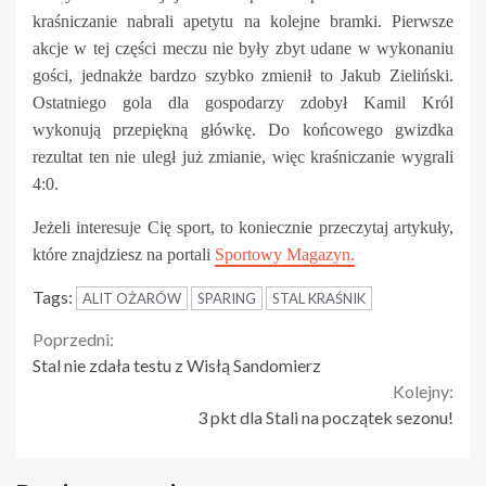
kraśniczanie nabrali apetytu na kolejne bramki. Pierwsze
akcje w tej części meczu nie były zbyt udane w wykonaniu
gości, jednakże bardzo szybko zmienił to Jakub Zieliński.
Ostatniego gola dla gospodarzy zdobył Kamil Król
wykonują przepiękną główkę. Do końcowego gwizdka
rezultat ten nie uległ już zmianie, więc kraśniczanie wygrali
4:0.
Jeżeli interesuje Cię sport, to koniecznie przeczytaj artykuły,
które znajdziesz na portali
Sportowy Magazyn.
Tags:
ALIT OŻARÓW
SPARING
STAL KRAŚNIK
Continue
Poprzedni:
Stal nie zdała testu z Wisłą Sandomierz
Reading
Kolejny:
3 pkt dla Stali na początek sezonu!