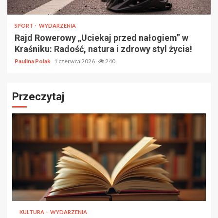
SPORT
WYDARZENIA
Rajd Rowerowy „Uciekaj przed nałogiem” w
Kraśniku: Radość, natura i zdrowy styl życia!
Paulina Polak
1 czerwca 2026
240
Przeczytaj
KULTURA
WYDARZENIA