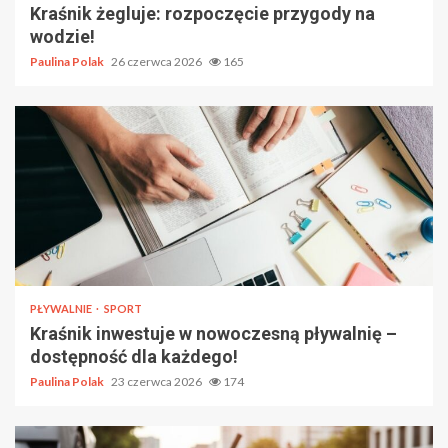
Kraśnik żegluje: rozpoczęcie przygody na
wodzie!
Paulina Polak
26 czerwca 2026
165
PŁYWALNIE
SPORT
Kraśnik inwestuje w nowoczesną pływalnię –
dostępność dla każdego!
Paulina Polak
23 czerwca 2026
174