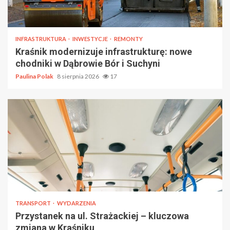
INFRASTRUKTURA
INWESTYCJE
REMONTY
Kraśnik modernizuje infrastrukturę: nowe
chodniki w Dąbrowie Bór i Suchyni
Paulina Polak
8 sierpnia 2026
17
TRANSPORT
WYDARZENIA
Przystanek na ul. Strażackiej – kluczowa
zmiana w Kraśniku